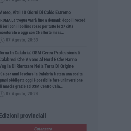
Meteo, Altri 10 Giorni Di Caldo Estremo
“ROMA La tregua varrà fino a domani: dopo il record
di ieri con il bollino rosso per tutte le 27 città
monitorate e oggi con 26 allerte mass…
07 Agosto, 20:33
Torna In Calabria: OSM Cerca Professionisti
Calabresi Che Vivono Al Nord E Che Hanno
Voglia Di Rientrare Nella Terra Di Origine
“Se per anni lasciare la Calabria è stata una scelta
quasi obbligata oggi è possibile fare un’inversione
di marcia grazie ad OSM Centro Cala…
07 Agosto, 20:24
Edizioni provinciali
Catanzaro