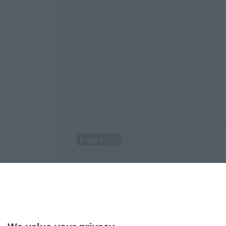
Corriere delle Calabria è una testata giornalist
P.IVA. 03199620794, Via del mare 6/G, S.Eufem
Iscrizione tribunale di Lamezia Terme 5/2011 - D
Effettua una ricerca sul Corriere delle Calabria