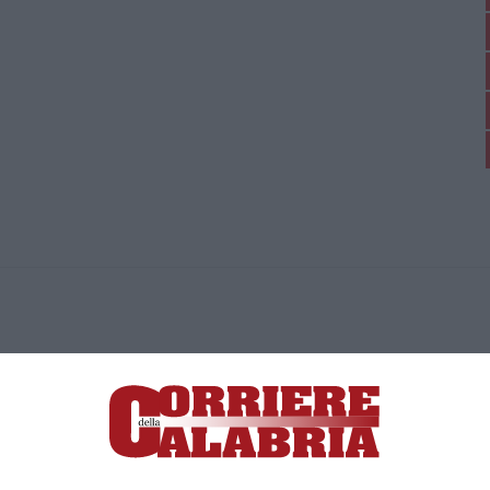
ica di News&Com S.r.l ©2012-
-2026. Tutti i diritti riservati.
ia, Lamezia Terme (CZ)
irettore responsabile Paola Militano |
Privacy