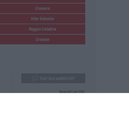
Cosenza
Vibo Valentia
Reggio Calabria
Crotone
Vuoi fare pubblicità?
News&Com SRL
Telefono:
0968-53665
Email:
newsandcom@gmail.com