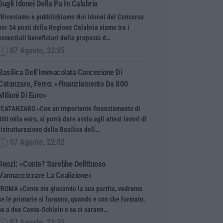
Sugli Idonei Della Pa In Calabria
“Riceviamo e pubblichiamo Noi idonei del Concorso
per 54 posti della Regione Calabria siamo tra i
potenziali beneficiari della proposta d…
07 Agosto, 22:35
Basilica Dell’Immacolata Concezione Di
Catanzaro, Ferro: «finanziamento Da 800
Milioni Di Euro»
“CATANZARO «Con un importante finanziamento di
800 mila euro, si potrà dare avvio agli attesi lavori di
ristrutturazione della Basilica dell…
07 Agosto, 22:02
Renzi: «Conte? Sarebbe Delittuoso
Vannaccizzare La Coalizione»
“ROMA «Conte sta giocando la sua partita, vedremo
se le primarie si faranno, quando e con che formato,
se a due Conte-Schlein o se ci sarann…
07 Agosto, 21:35