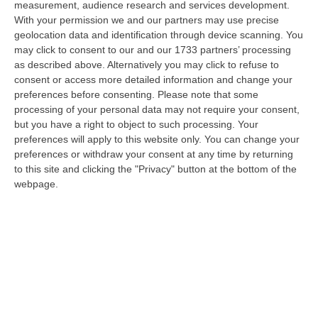
measurement, audience research and services development.
09 Agosto, 15:13
With your permission we and our partners may use precise
geolocation data and identification through device scanning. You
Meteo, Ondata Di Caldo Estremo Fino A Ferragosto
may click to consent to our and our 1733 partners’ processing
“Nella giornata di oggi ancora temporali, in alcuni casi molto intensi, sui
as described above. Alternatively you may click to refuse to
rilievi di Alpi e Appennini, e in locale estensione fin verso le…
consent or access more detailed information and change your
09 Agosto, 15:10
preferences before consenting.
Please note that some
processing of your personal data may not require your consent,
Razionalizzazione Della Spesa Sanitaria E Acquisti Sotto Controllo.
but you have a right to object to such processing. Your
La Strategia “anti-Sprechi” Della Regione
preferences will apply to this website only. You can change your
preferences or withdraw your consent at any time by returning
“CATANZARO La razionalizzazione della spesa sanitaria passa dalla
to this site and clicking the "Privacy" button at the bottom of the
centralizzazione degli acquisti. È una delle direttrici individuate dalla…
webpage.
09 Agosto, 14:37
Un’altra Tragedia Sulle Strade Vibonesi, Incidente Tra Zambrone E
Briatico: Muore Una Donna, Diversi Feriti
“VIBO VALENTIA Ancora sangue sulle strade vibonesi. Questa mattina un
altro tragico incidente è avvenuto sulla ex statale 522 tra Zambrone e…
09 Agosto, 13:34