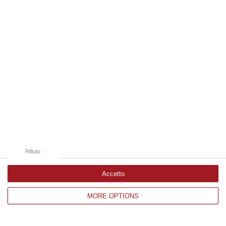
Edizioni provinciali
Catanzaro
Cosenza
Vibo Valentia
Reggio Calabria
Crotone
Rifiuto
Accetto
MORE OPTIONS
Corriere delle Calabria è una testata giornalistica di News&Com S.r.l
©2012-
-2026. Tutti i diritti riservati.
P.IVA. 03199620794, Via del mare 6/G, S.Eufemia, Lamezia Terme