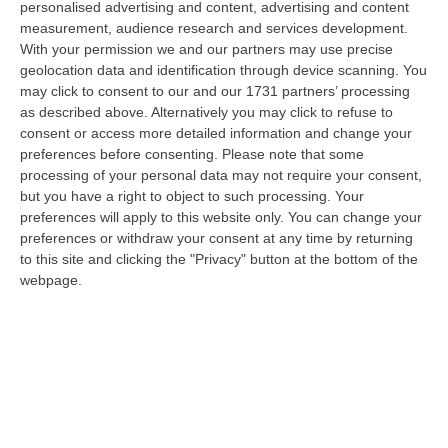
personalised advertising and content, advertising and content
“Si attenua lievemente la morsa dell’afa sull’Italia: dopo il record di oggi
measurement, audience research and services development.
con 27 città italiane monitorate su 27 col bollino rosso di all…
With your permission we and our partners may use precise
06 Agosto, 14:54
geolocation data and identification through device scanning. You
may click to consent to our and our 1731 partners’ processing
Platania, Impianto Sul Torrente Piazza: Il Consiglio Di Stato Dà
as described above. Alternatively you may click to refuse to
Ragione Alla Società Idroelettrica Del Corace
consent or access more detailed information and change your
“CATANZARO La Sezione Quarta del Consiglio di Stato ha accolto
preferences before consenting.
Please note that some
l’appello proposto dalla società Idroelettrica del Corace – rappresentata
processing of your personal data may not require your consent,
dal…
but you have a right to object to such processing. Your
preferences will apply to this website only. You can change your
06 Agosto, 14:20
preferences or withdraw your consent at any time by returning
to this site and clicking the "Privacy" button at the bottom of the
Tragedia A Vibo Valentia, Morta La 23enne Investita Sulle Strisce
webpage.
“VIBO VALENTIA Non ce l’ha fatta Andrea Minasi, la giovane pianista di
appena 23 anni travolta da un Suv lo scorso 28 luglio mentre attraver…
06 Agosto, 14:07
Bloccati Nel Cuore Dell’Aspromonte, Salvato Un Gruppo Di 18
Persone Con 7 Minori
“Si è conclusa positivamente una complessa operazione di soccorso nel