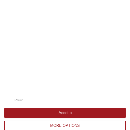
territorio di San Luca, dove un gruppo di 18 persone, tra cui sette mi…
06 Agosto, 13:22
Edizioni provinciali
Catanzaro
Cosenza
Vibo Valentia
Reggio Calabria
Crotone
Rifiuto
Accetto
MORE OPTIONS