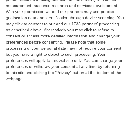
08 Agosto, 11:04
measurement, audience research and services development.
With your permission we and our partners may use precise
Università, Il Mur Aumenta Le Risorse Per Gli Atenei Della
geolocation data and identification through device scanning. You
Calabria. Assegnati 199 Milioni Di Euro
may click to consent to our and our 1733 partners’ processing
“ROMA Aumentano le risorse al sistema universitario calabrese. Il
as described above. Alternatively you may click to refuse to
Ministro dell’Università e della Ricerca, Anna Maria Bernini, ha firmato
consent or access more detailed information and change your
i…
preferences before consenting.
Please note that some
processing of your personal data may not require your consent,
08 Agosto, 10:58
but you have a right to object to such processing. Your
preferences will apply to this website only. You can change your
Occhiuto: «Marcinelle Tra Le Pagine Più Dolorose Della Storia
preferences or withdraw your consent at any time by returning
Italiana»
to this site and clicking the "Privacy" button at the bottom of the
“«L’8 agosto 1956 rimane una delle pagine più dolorose della storia
webpage.
dell’emigrazione italiana. A Marcinelle, in Belgio, 262 minatori persero…
08 Agosto, 10:53
«La Calabria Del Vino Non Ha Bisogno Di Assomigliare Ai Grandi
Territori, Ma Solo Di Avere Piena Consapevolezza»
“COSENZA Custodi della biodiversità, artigiani del gusto e ambasciatori
di un territorio in forte evoluzione. I vignaioli indipendenti rappr…
08 Agosto, 10:47