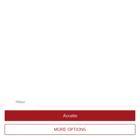
Edizioni provinciali
Catanzaro
Cosenza
Vibo Valentia
Reggio Calabria
Crotone
Rifiuto
Accetto
MORE OPTIONS
Corriere delle Calabria è una testata giornalistica di News&Com S.r.l