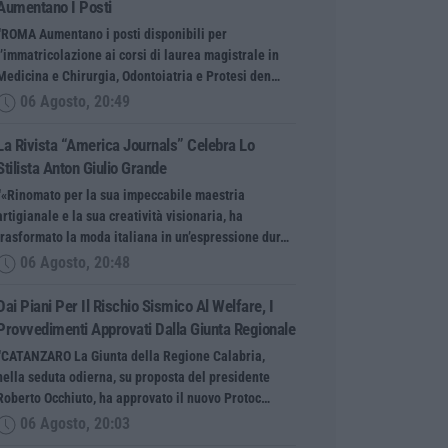
Aumentano I Posti
“ROMA Aumentano i posti disponibili per
l’immatricolazione ai corsi di laurea magistrale in
Medicina e Chirurgia, Odontoiatria e Protesi den…
06 Agosto, 20:49
La Rivista “America Journals” Celebra Lo
Stilista Anton Giulio Grande
“«Rinomato per la sua impeccabile maestria
artigianale e la sua creatività visionaria, ha
trasformato la moda italiana in un’espressione dur…
06 Agosto, 20:48
Dai Piani Per Il Rischio Sismico Al Welfare, I
Provvedimenti Approvati Dalla Giunta Regionale
“CATANZARO La Giunta della Regione Calabria,
nella seduta odierna, su proposta del presidente
Roberto Occhiuto, ha approvato il nuovo Protoc…
06 Agosto, 20:03