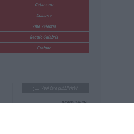
Catanzaro
Cosenza
Vibo Valentia
Reggio Calabria
Crotone
Vuoi fare pubblicità?
News&Com SRL
Telefono:
0968-53665
Email:
newsandcom@gmail.com