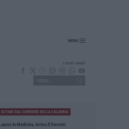
er il rischio sismico al welfare, i provvedimenti approvati dalla Giunta regional
MENU
I nostri canali
ULTIME DAL CORRIERE DELLA CALABRIA
Laurea In Medicina, Arriva Il Decreto: