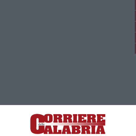
ica di News&Com S.r.l ©2012-
-2026. Tutti i diritti riservati.
ia, Lamezia Terme (CZ)
irettore responsabile Paola Militano |
Privacy