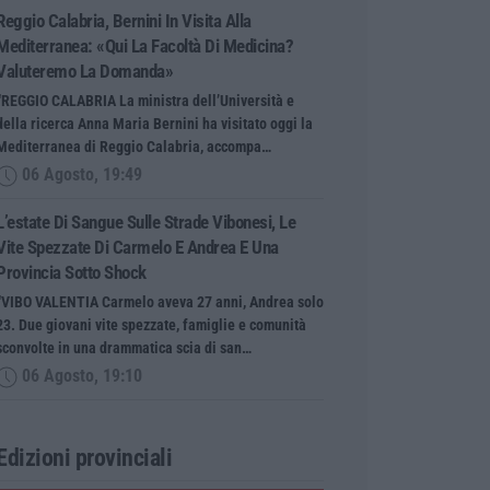
Reggio Calabria, Bernini In Visita Alla
Mediterranea: «Qui La Facoltà Di Medicina?
Valuteremo La Domanda»
“REGGIO CALABRIA La ministra dell’Università e
della ricerca Anna Maria Bernini ha visitato oggi la
Mediterranea di Reggio Calabria, accompa…
06 Agosto, 19:49
L’estate Di Sangue Sulle Strade Vibonesi, Le
Vite Spezzate Di Carmelo E Andrea E Una
Provincia Sotto Shock
“VIBO VALENTIA Carmelo aveva 27 anni, Andrea solo
23. Due giovani vite spezzate, famiglie e comunità
sconvolte in una drammatica scia di san…
06 Agosto, 19:10
Edizioni provinciali