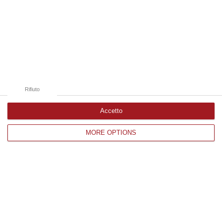
08 Agosto, 19:38
Edizioni provinciali
Catanzaro
Cosenza
Rifiuto
Vibo Valentia
Accetto
Reggio Calabria
MORE OPTIONS
Crotone