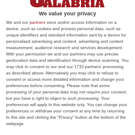
riparte la Mediterranea
We value your privacy
De Capua, Moraci e Zimbalatti papabili
candidati. Le critiche dei sindacati allo
We and our
partners
store and/or access information on a
device, such as cookies and process personal data, such as
Statuto già avanzate (e bocciate dal Tar) nel
unique identifiers and standard information sent by a device for
2013
personalised advertising and content, advertising and content
Pubblicato il: 23/06/22 – 22:20
measurement, audience research and services development.
With your permission we and our partners may use precise
geolocation data and identification through device scanning. You
may click to consent to our and our 1733 partners’ processing
ULTIME DAL CORRIERE DELLA CALABRIA
as described above. Alternatively you may click to refuse to
consent or access more detailed information and change your
All’asta Il Pallone Della “mano Di Dio” Di Maradona
preferences before consenting.
Please note that some
processing of your personal data may not require your consent,
“ROMA Il pallone con cui Diego Maradona segnò durante la storica
but you have a right to object to such processing. Your
vittoria dell’Argentina sull’Inghilterra ai Mondiali del 1986 potrebbe
preferences will apply to this website only. You can change your
esse…
preferences or withdraw your consent at any time by returning
08 Agosto, 23:28
to this site and clicking the "Privacy" button at the bottom of the
webpage.
Milano, Vannacci Candida Il Generale Burgio
“ROMA “La sfida delle grandi città correremo in tutte le grandi città