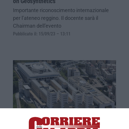
on Geosynthetics
Importante riconoscimento internazionale
per l’ateneo reggino. Il docente sarà il
Chairman dell’evento
Pubblicato il: 15/09/23 – 13:11
Sfida a tre per il rettorato e nuovo
tentativo di cambiare le regole. Da dove