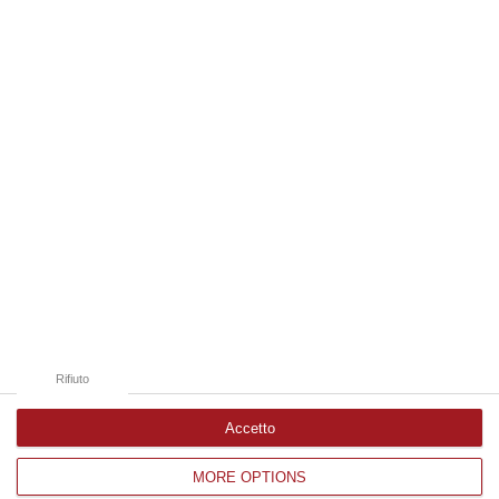
08 Agosto, 18:01
Edizioni provinciali
Catanzaro
Cosenza
Vibo Valentia
Reggio Calabria
Crotone
Rifiuto
Accetto
MORE OPTIONS