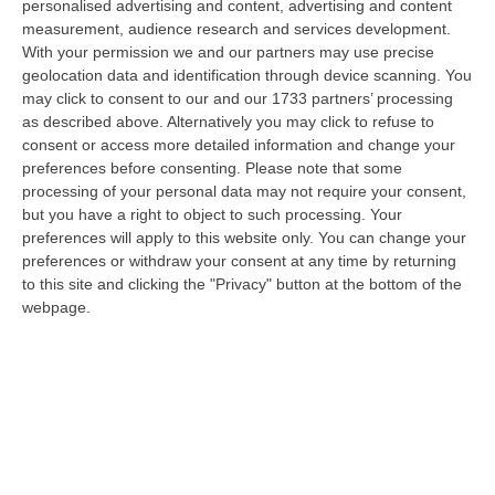
della Calabria, Fernando Pignataro, in una nota ha segnala il ritardo con
personalised advertising and content, advertising and content
il q…
measurement, audience research and services development.
With your permission we and our partners may use precise
08 Agosto, 18:25
geolocation data and identification through device scanning. You
may click to consent to our and our 1733 partners’ processing
Incidente Coinvolge Tre Auto Sull’A2, Traffico Rallentato Tra Altilia
as described above. Alternatively you may click to refuse to
Grimaldi E San Mango
consent or access more detailed information and change your
“LAMEZIA TERME A causa di un incidente che ha visto il coinvolgimento
preferences before consenting.
Please note that some
di tre veicoli, si registrano rallentamenti al traffico in direzione s…
processing of your personal data may not require your consent,
08 Agosto, 18:15
but you have a right to object to such processing. Your
preferences will apply to this website only. You can change your
Il Ssn Recupera Personale: +1,6% Secondo L’ultima Rilevazione
preferences or withdraw your consent at any time by returning
Ministeriale
to this site and clicking the "Privacy" button at the bottom of the
webpage.
“ROMA Il Servizio sanitario nazionale continua a recuperare personale
dopo gli anni di contrazione che hanno caratterizzato il decennio scor…
08 Agosto, 18:05
’Ndrangheta, Il Bigliettino Dal Carcere Per Il Controllo Dei Boschi.
«Dovevamo Rispettare Mallamace»
“CATANZARO Un piccolo foglio che arriva dal carcere e diventa, nel
racconto del collaboratore di giustizia, una sorta di lasciapassare. Rocc…