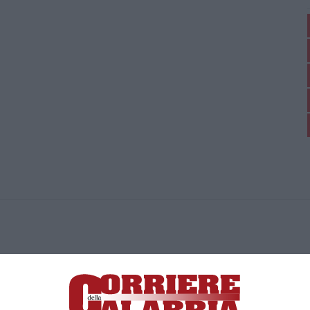
ica di News&Com S.r.l ©2012-
-2026. Tutti i diritti riservati.
ia, Lamezia Terme (CZ)
irettore responsabile Paola Militano |
Privacy