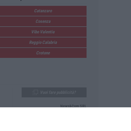
Catanzaro
Cosenza
Vibo Valentia
Reggio Calabria
Crotone
Vuoi fare pubblicità?
News&Com SRL
Telefono:
0968-53665
Email:
newsandcom@gmail.com