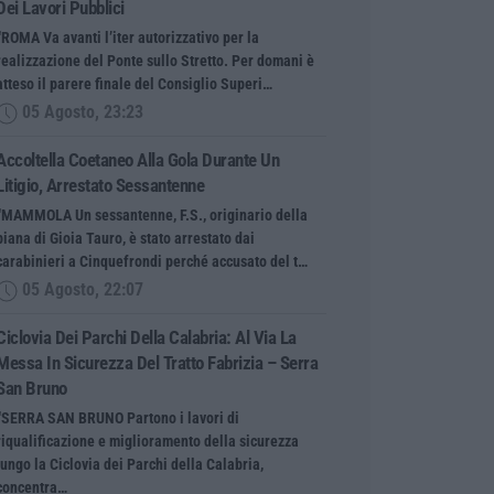
Dei Lavori Pubblici
“ROMA Va avanti l’iter autorizzativo per la
realizzazione del Ponte sullo Stretto. Per domani è
atteso il parere finale del Consiglio Superi…
05 Agosto, 23:23
Accoltella Coetaneo Alla Gola Durante Un
Litigio, Arrestato Sessantenne
“MAMMOLA Un sessantenne, F.S., originario della
piana di Gioia Tauro, è stato arrestato dai
carabinieri a Cinquefrondi perché accusato del t…
05 Agosto, 22:07
Ciclovia Dei Parchi Della Calabria: Al Via La
Messa In Sicurezza Del Tratto Fabrizia – Serra
San Bruno
“SERRA SAN BRUNO Partono i lavori di
riqualificazione e miglioramento della sicurezza
lungo la Ciclovia dei Parchi della Calabria,
concentra…