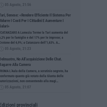
05 Agosto, 21:56
Tari, Senese: «Rendere Efficiente Il Sistema Per
Ridurre I Costi Per I Cittadini E Aumentare I
Salari»
“CATANZARO A Lamezia Terme la Tari aumenta del
6,2% per le famiglie e del 17% per le imprese; a
Crotone del 6,9%; a Catanzaro dell’1,63%. A…
05 Agosto, 21:23
Delmastro, No All’acquisizione Delle Chat.
Bagarre Alla Camera
“ROMA L’Aula della Camera, a scrutinio segreto, ha
confermato quanto già votato dalla Giunta delle
autorizzazioni, non consentendo alla magi…
05 Agosto, 21:07
Edizioni provinciali