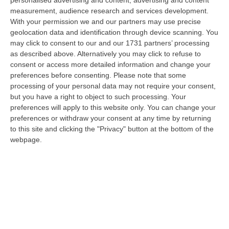
personalised advertising and content, advertising and content
“Maestrone” si è spento questa mattina a Pavana, sull’Appennino tosco…
measurement, audience research and services development.
06 Agosto, 11:22
With your permission we and our partners may use precise
geolocation data and identification through device scanning. You
Gelato, In Calabria Le Famiglie Spendono 60 Milioni L’anno
may click to consent to our and our 1731 partners’ processing
as described above. Alternatively you may click to refuse to
“CATANZARO Le famiglie calabresi spendono ogni anno circa 60 milioni
consent or access more detailed information and change your
di euro per acquistare gelati e oltre sette laboratori su dieci presen…
preferences before consenting.
Please note that some
06 Agosto, 11:21
processing of your personal data may not require your consent,
but you have a right to object to such processing. Your
Nardi: Pubblicato Il Bando Per L’appalto Di Oltre 4 Mln Per La
preferences will apply to this website only. You can change your
Messa In Sicurezza Del Fiume Crati
preferences or withdraw your consent at any time by returning
“CATANZARO Prende il via l’ulteriore fase di affidamento degli interventi
to this site and clicking the "Privacy" button at the bottom of the
per la messa in sicurezza e il ripristino dell’officiosità idrauli…
webpage.
06 Agosto, 10:42
Una Nuova Agenzia, Un Unico Bacino Regionale E Biglietto
Integrato. Ecco Come Sarà Il Trasporto Pubblico Locale In Calabria
“CATANZARO «È un settore che ha bisogno di servizi più efficienti e
riteniamo che questa riforma possa rappresentare un passo importante
in…