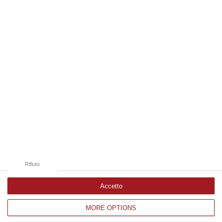
06 Agosto, 10:32
Edizioni provinciali
Catanzaro
Cosenza
Vibo Valentia
Reggio Calabria
Crotone
Rifiuto
Accetto
MORE OPTIONS
Corriere delle Calabria è una testata giornalistica di News&Com S.r.l