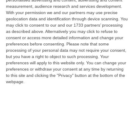
personalised advertising and content, advertising and content
“CATANZARO «Con un importante finanziamento di 800 mila euro, si potrà
measurement, audience research and services development.
dare avvio agli attesi lavori di ristrutturazione della Basilica dell…
With your permission we and our partners may use precise
07 Agosto, 22:02
geolocation data and identification through device scanning. You
may click to consent to our and our 1733 partners’ processing
Renzi: «Conte? Sarebbe Delittuoso Vannaccizzare La Coalizione»
as described above. Alternatively you may click to refuse to
consent or access more detailed information and change your
“ROMA «Conte sta giocando la sua partita, vedremo se le primarie si
preferences before consenting.
Please note that some
faranno, quando e con che formato, se a due Conte-Schlein o se ci
processing of your personal data may not require your consent,
sarann…
but you have a right to object to such processing. Your
07 Agosto, 21:35
preferences will apply to this website only. You can change your
preferences or withdraw your consent at any time by returning
Meteo, Altri 10 Giorni Di Caldo Estremo
to this site and clicking the "Privacy" button at the bottom of the
“ROMA La tregua varrà fino a domani: dopo il record di ieri con il bollino
webpage.
rosso per tutte le 27 città monitorate e oggi con 26 allerte mass…
07 Agosto, 20:33
Torna In Calabria: OSM Cerca Professionisti Calabresi Che Vivono
Al Nord E Che Hanno Voglia Di Rientrare Nella Terra Di Origine
“Se per anni lasciare la Calabria è stata una scelta quasi obbligata oggi è
possibile fare un’inversione di marcia grazie ad OSM Centro Cala…