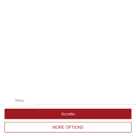
07 Agosto, 20:24
Edizioni provinciali
Catanzaro
Cosenza
Vibo Valentia
Reggio Calabria
Crotone
Rifiuto
Accetto
MORE OPTIONS
Corriere delle Calabria è una testata giornalistica di News&Com S.r.l