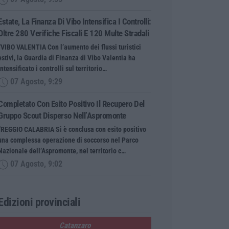
Estate, La Finanza Di Vibo Intensifica I Controlli:
Oltre 280 Verifiche Fiscali E 120 Multe Stradali
“VIBO VALENTIA Con l’aumento dei flussi turistici
estivi, la Guardia di Finanza di Vibo Valentia ha
intensificato i controlli sul territorio…
07 Agosto, 9:29
Completato Con Esito Positivo Il Recupero Del
Gruppo Scout Disperso Nell’Aspromonte
“REGGIO CALABRIA Si è conclusa con esito positivo
una complessa operazione di soccorso nel Parco
Nazionale dell’Aspromonte, nel territorio c…
07 Agosto, 9:02
Edizioni provinciali
Catanzaro