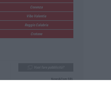
Cosenza
Vibo Valentia
Reggio Calabria
Crotone
Vuoi fare pubblicità?
News&Com SRL
Telefono:
0968-53665
Email:
newsandcom@gmail.com