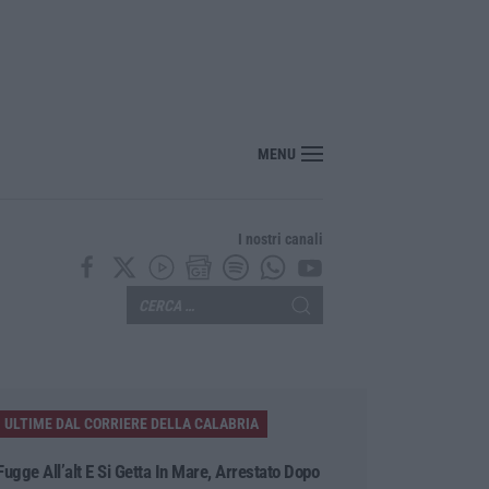
condo weekend da bollino “nero” – VIDEO
MENU
I nostri canali
ULTIME DAL CORRIERE DELLA CALABRIA
Fugge All’alt E Si Getta In Mare, Arrestato Dopo