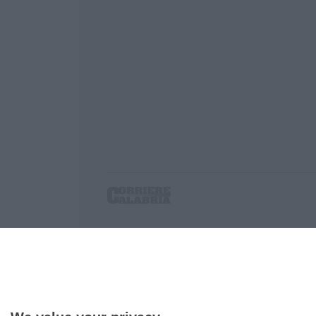
Corriere delle Calabria è una testata giornalist
P.IVA. 03199620794, Via del mare 6/G, S.Eufem
Iscrizione tribunale di Lamezia Terme 5/2011 - D
Effettua una ricerca sul Corriere delle Calabria