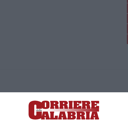
ica di News&Com S.r.l ©2012-
-2026. Tutti i diritti riservati.
ia, Lamezia Terme (CZ)
irettore responsabile Paola Militano |
Privacy