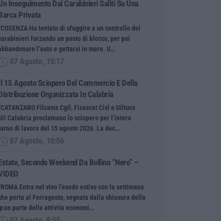
Un Inseguimento Dai Carabinieri Saliti Su Una
Barca Privata
“COSENZA Ha tentato di sfuggire a un controllo dei
carabinieri forzando un posto di blocco, per poi
abbandonare l’auto e gettarsi in mare. U…
07 Agosto, 10:17
Il 15 Agosto Sciopero Del Commercio E Della
Distribuzione Organizzata In Calabria
“CATANZARO Filcams Cgil, Fisascat Cisl e Uiltucs
Uil Calabria proclamano lo sciopero per l’intero
turno di lavoro del 15 agosto 2026. La dec…
07 Agosto, 10:06
Estate, Secondo Weekend Da Bollino “nero” –
VIDEO
“ROMA Entra nel vivo l’esodo estivo con la settimana
che porta al Ferragosto, segnata dalla chiusura della
gran parte delle attività economi…
07 Agosto, 9:55