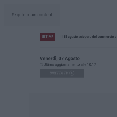
Skip to main content
ULTIME
Fugge all’alt e si getta in mare, arrestato dopo un inseguimento dai carabinieri saliti su una barca privata
Il 15 agosto sciopero del commercio e
Venerdì, 07 Agosto
Ultimo aggiornamento alle 10:17
DIRETTA TV