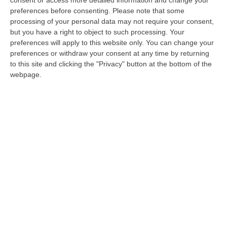
La bravata a Porto Cesareo, il conducente è
preferences before consenting.
Please note that some
stato denunciato anche per la violazione
processing of your personal data may not require your consent,
delle norme anti Covid
but you have a right to object to such processing. Your
preferences will apply to this website only. You can change your
Pubblicato il: 12/04/21 – 18:11
preferences or withdraw your consent at any time by returning
to this site and clicking the "Privacy" button at the bottom of the
webpage.
Party “clandestino” in uno stabile di
Reggio, 44 persone sanzionate
In 60 mangiavano una pizza senza rispettare