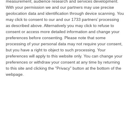
07 Agosto, 9:02
measurement, audience research and services development.
With your permission we and our partners may use precise
Blitz Nel Cosentino, Scoperta Coltivazione Di Marijuana.
geolocation data and identification through device scanning. You
Sequestrate 200 Piante – VIDEO
may click to consent to our and our 1733 partners’ processing
as described above. Alternatively you may click to refuse to
“COSENZA I Finanzieri del Comando Provinciale Cosenza, nell’ambito di
consent or access more detailed information and change your
specifica attività di controllo del territorio finalizzata alla preven…
preferences before consenting.
Please note that some
07 Agosto, 8:51
processing of your personal data may not require your consent,
but you have a right to object to such processing. Your
Entra In Un Terreno E Ruba Dodici Galline Nel Crotonese,
preferences will apply to this website only. You can change your
Denunciato Per Furto
preferences or withdraw your consent at any time by returning
“PETILIA POLICASTRO Nell’ambito dell’intensificazione dei servizi di
to this site and clicking the "Privacy" button at the bottom of the
controllo del territorio disposti dalla Compagnia Carabinieri di Petili…
webpage.
07 Agosto, 8:27
Etna, Fontana Di Lava: Voli Dirottati
“CATANIA Nuova fase parossistica sull’Etna con fontana di lava presente
al cratere Voragine e una nube eruttiva che si disperde in direzione…
07 Agosto, 8:07