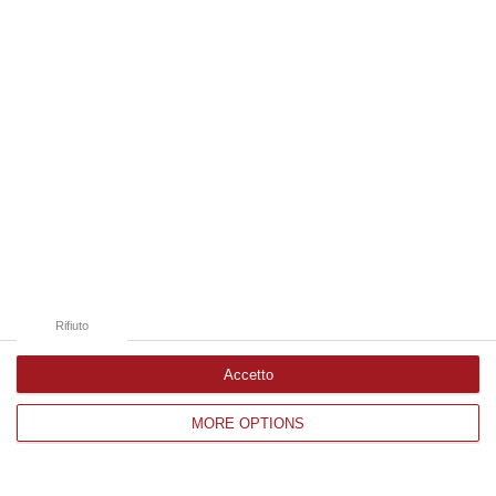
Edizioni provinciali
Catanzaro
Cosenza
Vibo Valentia
Reggio Calabria
Crotone
Rifiuto
Accetto
Corriere delle Calabria è una testata giornalistica di News&Com S.r.l
MORE OPTIONS
©2012-
-2026. Tutti i diritti riservati.
P.IVA. 03199620794, Via del mare 6/G, S.Eufemia, Lamezia Terme