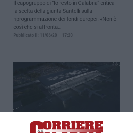
Il capogruppo di “Io resto in Calabria” critica
la scelta della giunta Santelli sulla
riprogrammazione dei fondi europei. «Non è
così che si affronta…
Pubblicato il: 11/06/20 – 17:20
I fondi per il nuovo aeroporto di Lamezia
finiscono in cortometraggi, eventi e buoni