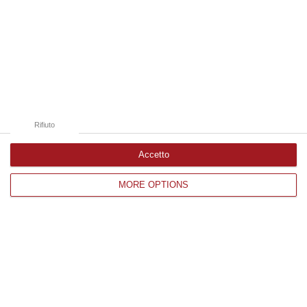
07 Agosto, 20:24
Edizioni provinciali
Catanzaro
Cosenza
Rifiuto
Vibo Valentia
Accetto
Reggio Calabria
MORE OPTIONS
Crotone