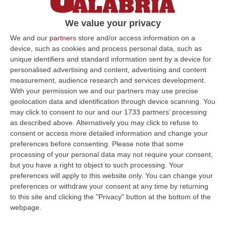
per pizze e weekend
We value your privacy
La giunta rastrella 34 milioni per dirottarli su
turismo e spettacoli e tamponare
We and our
partners
store and/or access information on a
device, such as cookies and process personal data, such as
l’emergenza Covid. Dal progetto (fallito) per
unique identifiers and standard information sent by a device for
la stazione aerea ne…
personalised advertising and content, advertising and content
Pubblicato il: 11/06/20 – 7:50
measurement, audience research and services development.
With your permission we and our partners may use precise
geolocation data and identification through device scanning. You
may click to consent to our and our 1733 partners’ processing
ULTIME DAL CORRIERE DELLA CALABRIA
as described above. Alternatively you may click to refuse to
consent or access more detailed information and change your
Discussione Sulla Proposta Di Legge Regionale Sugli Idonei Della
preferences before consenting.
Please note that some
Pa In Calabria
processing of your personal data may not require your consent,
but you have a right to object to such processing. Your
“Riceviamo e pubblichiamo Noi idonei del Concorso per 54 posti della
preferences will apply to this website only. You can change your
Regione Calabria siamo tra i potenziali beneficiari della proposta d…
preferences or withdraw your consent at any time by returning
07 Agosto, 22:35
to this site and clicking the "Privacy" button at the bottom of the
webpage.
Basilica Dell’Immacolata Concezione Di Catanzaro, Ferro:
«finanziamento Da 800 Milioni Di Euro»