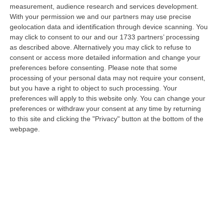
monitoraggio…
measurement, audience research and services development.
10 Agosto, 20:30
With your permission we and our partners may use precise
geolocation data and identification through device scanning. You
Carcere Di Arghillà A Reggio, Detenuti Sottraggono Chiavi E
may click to consent to our and our 1733 partners’ processing
Devastano Sezione
as described above. Alternatively you may click to refuse to
consent or access more detailed information and change your
“REGGIO CALABRIA Escalation di violenza nel carcere di Arghillà a
preferences before consenting.
Please note that some
Reggio Calabria. Secondo quanto riferisce in una nota il sindacato Osapp
processing of your personal data may not require your consent,
a…
but you have a right to object to such processing. Your
10 Agosto, 19:47
preferences will apply to this website only. You can change your
preferences or withdraw your consent at any time by returning
Cosenza, Acquistato Dall’Inter Daniele Quieto
to this site and clicking the "Privacy" button at the bottom of the
“COSENZA Il Cosenza Calcio comunica l’acquisizione a titolo definitivo
webpage.
dall’Inter dei diritti sulle prestazioni sportive di Daniele Quieto. …
10 Agosto, 19:27
«La Vicenda Di Davide Resta Una Ferita Aperta Per Bologna»
“BOLOGNA “A distanza di quattro anni, la vicenda di Davide resta una
ferita aperta per Bologna, non solo per la famiglia. È il ricordo di un…
10 Agosto, 19:20