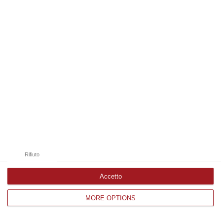
Edizioni provinciali
Catanzaro
Cosenza
Vibo Valentia
Reggio Calabria
Crotone
Rifiuto
Accetto
MORE OPTIONS
Corriere delle Calabria è una testata giornalistica di News&Com S.r.l
©2012-
-2026. Tutti i diritti riservati.