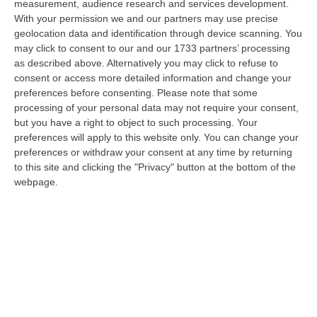
08 Agosto, 22:19
measurement, audience research and services development.
With your permission we and our partners may use precise
Messina, I “No Ponte” Di Nuovo In Marcia
geolocation data and identification through device scanning. You
may click to consent to our and our 1733 partners’ processing
“MESSINA “Chiediamo che venga chiusa la società Stretto di Messina. La
as described above. Alternatively you may click to refuse to
liquidazione era stata già indicata dal governo Monti nel 2013, e la…
consent or access more detailed information and change your
08 Agosto, 21:20
preferences before consenting.
Please note that some
processing of your personal data may not require your consent,
Vinitaly And The City A Reggio: Il Grande Abbraccio Tra Identità
but you have a right to object to such processing. Your
Del Territorio, Storia E Cultura – FOTO
preferences will apply to this website only. You can change your
“REGGIO CALABRIA Vinitaly and the City arriva a Reggio Calabria. Dopo il
preferences or withdraw your consent at any time by returning
successo dell’edizione di Sibari, dove la manifestazione ha fatto s…
to this site and clicking the "Privacy" button at the bottom of the
webpage.
08 Agosto, 20:47
Pride, La “prima Volta” Dell’onda Arcobaleno A Catanzaro. In
Migliaia In Marcia Per I Diritti E La Libertà – FOTO
“CATANZARO Una prima volta destinata a lasciare un segno nella storia
della città. Catanzaro oggi celebra il suo primo Pride: colori, musica…
08 Agosto, 19:38