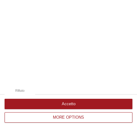
Edizioni provinciali
Catanzaro
Cosenza
Vibo Valentia
Reggio Calabria
Crotone
Rifiuto
Accetto
MORE OPTIONS
Corriere delle Calabria è una testata giornalistica di News&Com S.r.l
©2012-
-2026. Tutti i diritti riservati.
P.IVA. 03199620794, Via del mare 6/G, S.Eufemia, Lamezia Terme