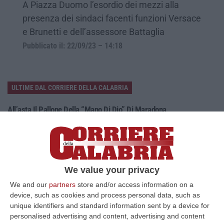
A Piazza Duomo l’esordio dei mezzi alla
presenza dei sindaci facenti funzioni Versace
e Brunetti e dell’assessore Battaglia
Pubblicato il: 22/09/23 – 14:18
ULTIME DAL CORRIERE DELLA CALABRIA
All’asta Il Pallone Della “mano Di Dio” Di Maradona
“ROMA Il pallone con cui Diego Maradona segnò durante la storica
vittoria dell’Argentina sull’Inghilterra ai Mondiali del 1986 potrebbe
esse…
08 Agosto, 23:28
We value your privacy
Milano, Vannacci Candida Il Generale Burgio
We and our
partners
store and/or access information on a
“ROMA “La sfida delle grandi città correremo in tutte le grandi città
device, such as cookies and process personal data, such as
Milano, Bologna, Roma e Napoli. Ci presenteremo come Futuro
unique identifiers and standard information sent by a device for
nazionale…
personalised advertising and content, advertising and content