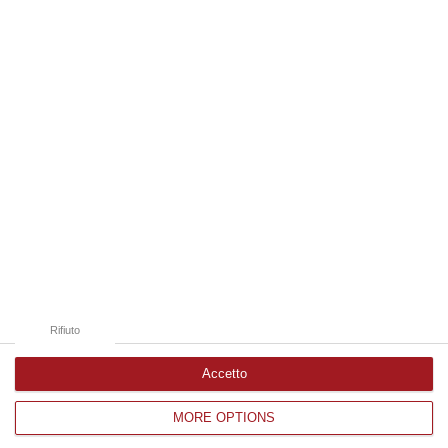
10 Agosto, 10:04
Edizioni provinciali
Catanzaro
Cosenza
Vibo Valentia
Reggio Calabria
Crotone
Rifiuto
Accetto
MORE OPTIONS
Corriere delle Calabria è una testata giornalistica di News&Com S.r.l