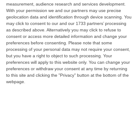
08 Agosto, 7:13
measurement, audience research and services development.
With your permission we and our partners may use precise
’Ndrangheta, Cellule Calabresi Nel Nuovo Hub Africano Della
geolocation data and identification through device scanning. You
Cocaina: Il Senegal Crocevia Verso L’Europa
may click to consent to our and our 1733 partners’ processing
as described above. Alternatively you may click to refuse to
“LAMEZIA TERME Il controllo parte dai porti dell’America Latina,
consent or access more detailed information and change your
attraversa l’Atlantico, fa tappa lungo le coste dell’Africa occidentale e p…
preferences before consenting.
Please note that some
08 Agosto, 6:55
processing of your personal data may not require your consent,
but you have a right to object to such processing. Your
Discussione Sulla Proposta Di Legge Regionale Sugli Idonei Della
preferences will apply to this website only. You can change your
Pa In Calabria
preferences or withdraw your consent at any time by returning
“Riceviamo e pubblichiamo Noi idonei del Concorso per 54 posti della
to this site and clicking the "Privacy" button at the bottom of the
Regione Calabria siamo tra i potenziali beneficiari della proposta d…
webpage.
07 Agosto, 22:35
Basilica Dell’Immacolata Concezione Di Catanzaro, Ferro:
«finanziamento Da 800 Mila Euro»
“CATANZARO «Con un importante finanziamento di 800mila euro, si potrà
dare avvio agli attesi lavori di ristrutturazione della Basilica dell’…
07 Agosto, 22:02