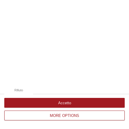
Edizioni provinciali
Catanzaro
Cosenza
Vibo Valentia
Reggio Calabria
Crotone
Rifiuto
Accetto
MORE OPTIONS
Corriere delle Calabria è una testata giornalistica di News&Com S.r.l
©2012-
-2026. Tutti i diritti riservati.