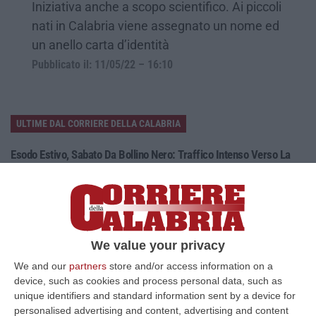
Iniziativa anche a scopo scientifico. Ai piccoli
nati in Calabria viene assegnato un nome ed
un anello carta d’identità
Pubblicato il: 11/05/22 – 16:10
ULTIME DAL CORRIERE DELLA CALABRIA
Esodo Estivo, Sabato Da Bollino Nero: Traffico Intenso Verso La
Calabria
“È la giornata più difficile del secondo grande weekend dell’esodo estivo.
Sabato 8 agosto è da bollino nero sulle strade italiane, con il p…
08 Agosto, 7:45
We value your privacy
Tragico Incidente Sulla Statale 106 A Pietragrande, Un Morto E Tre
We and our
partners
store and/or access information on a
Feriti
device, such as cookies and process personal data, such as
“Grave incidente stradale sulla Statale 106, nei pressi dello svincolo per
unique identifiers and standard information sent by a device for
Pietragrande, nel Catanzarese. Nel violento impatto, che ha coinv…
personalised advertising and content, advertising and content