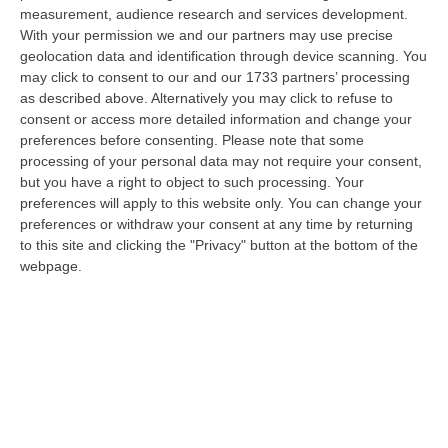
dare avvio agli attesi lavori di ristrutturazione della Basilica dell…
measurement, audience research and services development.
07 Agosto, 22:02
With your permission we and our partners may use precise
geolocation data and identification through device scanning. You
Renzi: «Conte? Sarebbe Delittuoso Vannaccizzare La Coalizione»
may click to consent to our and our 1733 partners’ processing
as described above. Alternatively you may click to refuse to
“ROMA «Conte sta giocando la sua partita, vedremo se le primarie si
consent or access more detailed information and change your
faranno, quando e con che formato, se a due Conte-Schlein o se ci
preferences before consenting.
Please note that some
sarann…
processing of your personal data may not require your consent,
07 Agosto, 21:35
but you have a right to object to such processing. Your
preferences will apply to this website only. You can change your
Meteo, Altri 10 Giorni Di Caldo Estremo
preferences or withdraw your consent at any time by returning
“ROMA La tregua varrà fino a domani: dopo il record di ieri con il bollino
to this site and clicking the "Privacy" button at the bottom of the
rosso per tutte le 27 città monitorate e oggi con 26 allerte mass…
webpage.
07 Agosto, 20:33
Torna In Calabria: OSM Cerca Professionisti Calabresi Che Vivono
Al Nord E Che Hanno Voglia Di Rientrare Nella Terra Di Origine
“Se per anni lasciare la Calabria è stata una scelta quasi obbligata oggi è
possibile fare un’inversione di marcia grazie ad OSM Centro Cala…
07 Agosto, 20:24