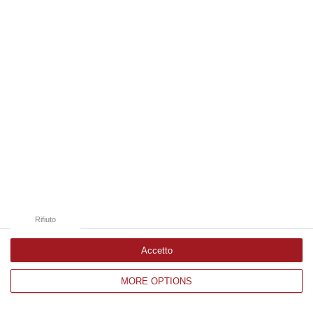
Edizioni provinciali
Catanzaro
Cosenza
Vibo Valentia
Reggio Calabria
Crotone
Rifiuto
Accetto
MORE OPTIONS
Corriere delle Calabria è una testata giornalistica di News&Com S.r.l
©2012-
-2026. Tutti i diritti riservati.