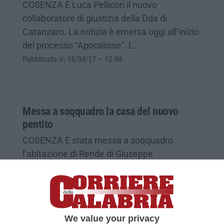
COSENZA È Luca Pellicori il nuovo
collaboratore di giustizia della Dda di
Catanzaro. La notizia è emersa oggi all’inizio
del processo “Apocalisse”. L…
Pubblicato il: 18/04/17 – 12:06
Messa a soqquadro la casa del nuovo
pentito
COSENZA È stata messa a soqquadro
l’abitazione di Rende di Giuseppe
Montemurro, il presunto esponente del clan
Lanzino che da qualche settimana ha de…
Pubblicato il: 05/08/15 – 12:10
We value your privacy