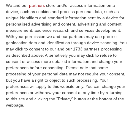
We and our
partners
store and/or access information on a
ULTIME DAL CORRIERE DELLA CALABRIA
device, such as cookies and process personal data, such as
unique identifiers and standard information sent by a device for
Statale 106 Senza Pace: Traffico In Tilt Nel Tratto Cosentino Per
personalised advertising and content, advertising and content
Un Tir In Fiamme In Galleria
measurement, audience research and services development.
“COSENZA Non bastavano gli incidenti, ecco i mezzi in fiamme: oggi un
With your permission we and our partners may use precise
Tir ha preso fuoco sulla statale 106 nella nuova galleria del terzo me…
geolocation data and identification through device scanning. You
may click to consent to our and our 1733 partners’ processing
09 Agosto, 21:50
as described above. Alternatively you may click to refuse to
consent or access more detailed information and change your
Vinitaly And The City, Calderone: «La Calabria Dimostra Vivacità
preferences before consenting.
Please note that some
Imprenditoriale E Crescita Occupazionale»
processing of your personal data may not require your consent,
“REGGIO CALABRIA Arriva puntuale all’area talk del Vinitaly and the city
but you have a right to object to such processing. Your
a Reggio Calabria la ministra del lavoro Marina Elvira Calderone. «…
preferences will apply to this website only. You can change your
09 Agosto, 20:31
preferences or withdraw your consent at any time by returning
to this site and clicking the "Privacy" button at the bottom of the
Lavori Al Calopinace, Pititto (Cgil): «Il Caldo Non Ha Colore
webpage.
Politico, Le Regole Valgono Per Tutti Anche Per Il Sindaco»
“REGGIO CALABRIA “In Calabria, di fronte alle temperature estreme e ai
rischi connessi allo stress termico, è stata adottata – ricorda il Se…
09 Agosto, 20:12