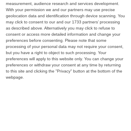
09 Agosto, 12:52
measurement, audience research and services development.
With your permission we and our partners may use precise
Evade Dai Domiciliari, Boss Ergastolano Torna In Carcere
geolocation data and identification through device scanning. You
may click to consent to our and our 1733 partners’ processing
“È tornato in carcere Giovanni Calasso, 61 anni, storico esponente della
as described above. Alternatively you may click to refuse to
Sacra Corona Unita e già condannato all’ergastolo, arrestato il 1°…
consent or access more detailed information and change your
09 Agosto, 12:18
preferences before consenting.
Please note that some
processing of your personal data may not require your consent,
In Fiamme Nella Notte Il Capannone Di Un’azienda A
but you have a right to object to such processing. Your
Montegiordano, Danni Da Oltre Un Milione Di Euro
preferences will apply to this website only. You can change your
“MONTEGIORDANO Un grosso incendio ha colpito questa notte un
preferences or withdraw your consent at any time by returning
capannone della Sassone Tartufi, azienda di Montegiordano
to this site and clicking the "Privacy" button at the bottom of the
specializzata nella c…
webpage.
09 Agosto, 11:59
È Morto Massimiliano Cencelli, Fu Ideatore Dell’omonimo
“manuale”
“ROMA E’ morto a Roma ieri pomeriggio Massimiliano Cencelli, aveva 90
anni. Funzionario della Democrazia Cristiana degli anni ’60, divenne f…
09 Agosto, 10:43