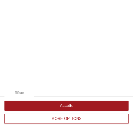
Edizioni provinciali
Catanzaro
Cosenza
Vibo Valentia
Reggio Calabria
Crotone
Rifiuto
Accetto
MORE OPTIONS
Corriere delle Calabria è una testata giornalistica di News&Com S.r.l
©2012-
-2026. Tutti i diritti riservati.