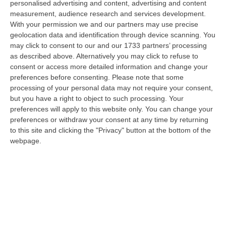
personalised advertising and content, advertising and content
un’occasione di grande rilievo per il territorio metropolitano e per l’…
measurement, audience research and services development.
08 Agosto, 11:04
With your permission we and our partners may use precise
geolocation data and identification through device scanning. You
Università, Il Mur Aumenta Le Risorse Per Gli Atenei Della
may click to consent to our and our 1733 partners’ processing
Calabria. Assegnati 199 Milioni Di Euro
as described above. Alternatively you may click to refuse to
“ROMA Aumentano le risorse al sistema universitario calabrese. Il
consent or access more detailed information and change your
Ministro dell’Università e della Ricerca, Anna Maria Bernini, ha firmato
preferences before consenting.
Please note that some
i…
processing of your personal data may not require your consent,
08 Agosto, 10:58
but you have a right to object to such processing. Your
preferences will apply to this website only. You can change your
Occhiuto: «Marcinelle Tra Le Pagine Più Dolorose Della Storia
preferences or withdraw your consent at any time by returning
to this site and clicking the "Privacy" button at the bottom of the
Italiana»
webpage.
“«L’8 agosto 1956 rimane una delle pagine più dolorose della storia
dell’emigrazione italiana. A Marcinelle, in Belgio, 262 minatori persero…
08 Agosto, 10:53
«La Calabria Del Vino Non Ha Bisogno Di Assomigliare Ai Grandi
Territori, Ma Solo Di Avere Piena Consapevolezza»
“COSENZA Custodi della biodiversità, artigiani del gusto e ambasciatori