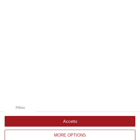
di un territorio in forte evoluzione. I vignaioli indipendenti rappr…
08 Agosto, 10:47
Edizioni provinciali
Catanzaro
Cosenza
Vibo Valentia
Reggio Calabria
Crotone
Rifiuto
Accetto
MORE OPTIONS