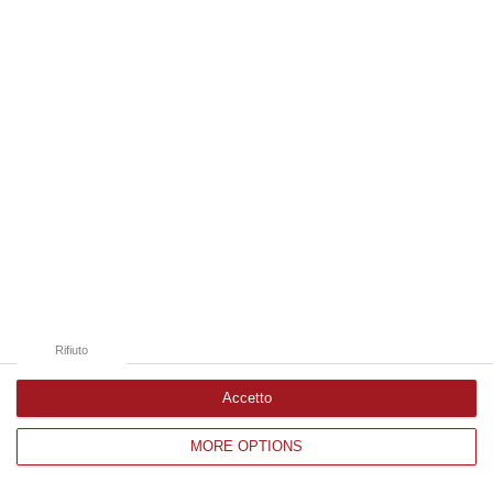
Edizioni provinciali
Catanzaro
Cosenza
Vibo Valentia
Reggio Calabria
Crotone
Rifiuto
Accetto
MORE OPTIONS
Corriere delle Calabria è una testata giornalistica di News&Com S.r.l
©2012-
-2026. Tutti i diritti riservati.