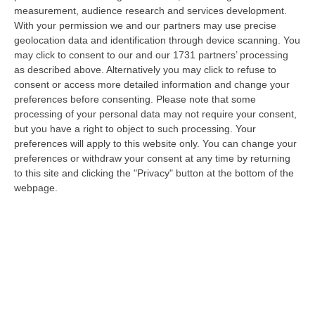
stato arrestato dai carabinieri a Cinquefrondi perché accusato del t…
measurement, audience research and services development.
With your permission we and our partners may use precise
05 Agosto, 22:07
geolocation data and identification through device scanning. You
may click to consent to our and our 1731 partners’ processing
Ciclovia Dei Parchi Della Calabria: Al Via La Messa In Sicurezza
as described above. Alternatively you may click to refuse to
Del Tratto Fabrizia – Serra San Bruno
consent or access more detailed information and change your
“SERRA SAN BRUNO Partono i lavori di riqualificazione e miglioramento
preferences before consenting.
Please note that some
della sicurezza lungo la Ciclovia dei Parchi della Calabria, concentra…
processing of your personal data may not require your consent,
05 Agosto, 21:56
but you have a right to object to such processing. Your
preferences will apply to this website only. You can change your
Tari, Senese: «Rendere Efficiente Il Sistema Per Ridurre I Costi
preferences or withdraw your consent at any time by returning
Per I Cittadini E Aumentare I Salari»
to this site and clicking the "Privacy" button at the bottom of the
webpage.
“CATANZARO A Lamezia Terme la Tari aumenta del 6,2% per le famiglie e
del 17% per le imprese; a Crotone del 6,9%; a Catanzaro dell’1,63%. A…
05 Agosto, 21:23
Delmastro, No All’acquisizione Delle Chat. Bagarre Alla Camera
“ROMA L’Aula della Camera, a scrutinio segreto, ha confermato quanto
già votato dalla Giunta delle autorizzazioni, non consentendo alla magi…
05 Agosto, 21:07