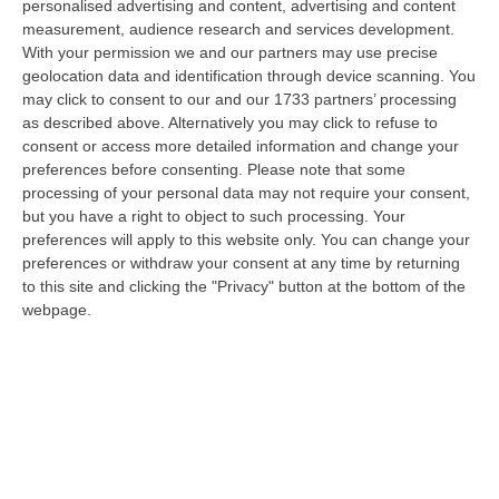
personalised advertising and content, advertising and content
San Ferdinando, in provincia di Reggio Calabria. Il ritrovamento del co…
measurement, audience research and services development.
07 Agosto, 19:59
With your permission we and our partners may use precise
geolocation data and identification through device scanning. You
Distrofia, La Calabria Pagherà Le Prestazioni Oltre Limiti Di Spesa
may click to consent to our and our 1733 partners’ processing
Per I Pazienti Curati In Emilia Romagna
as described above. Alternatively you may click to refuse to
“CATANZARO La Regione Calabria riconoscerà il pagamento delle
consent or access more detailed information and change your
prestazioni di ricovero anche in caso di superamento del tetto per un
preferences before consenting.
Please note that some
gruppo d…
processing of your personal data may not require your consent,
07 Agosto, 19:34
but you have a right to object to such processing. Your
preferences will apply to this website only. You can change your
«Narcos Colombiani In Ucraina Per Addestrarsi All’uso Dei Droni»
preferences or withdraw your consent at any time by returning
to this site and clicking the "Privacy" button at the bottom of the
“Narcos e altri gruppi della criminalità organizzata colombiana stanno
webpage.
inviando propri uomini a combattere in Ucraina, come volontari all’in…
07 Agosto, 18:59
’Ndrangheta, «guardiani» Imposti, Armi E Affari Nei Villaggi
Turistici: Il Sistema Degli Anello-Fruci
“CATANZARO Uomini da assumere come «guardiani», forniture da
controllare, servizi da affidare alle imprese gradite, somme di denaro da
riscu…