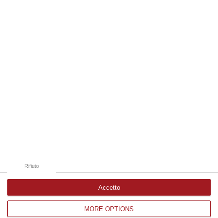
07 Agosto, 18:57
Edizioni provinciali
Catanzaro
Cosenza
Vibo Valentia
Reggio Calabria
Crotone
Rifiuto
Accetto
MORE OPTIONS