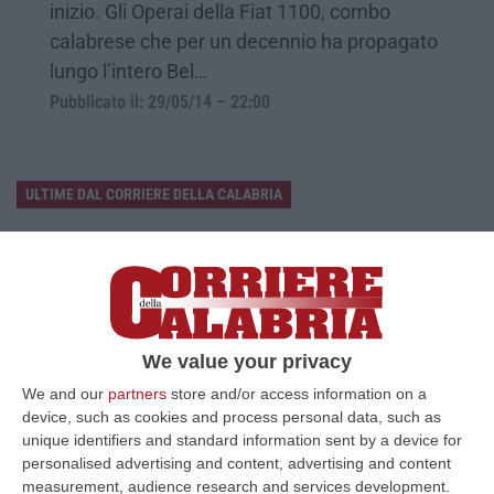
inizio. Gli Operai della Fiat 1100, combo
calabrese che per un decennio ha propagato
lungo l’intero Bel…
Pubblicato il: 29/05/14 – 22:00
ULTIME DAL CORRIERE DELLA CALABRIA
’Ndrangheta, Torna In Carcere Nicola Lentini: Deve Scontare Un
Anno E Un Mese
“CROTONE Torna in carcere Nicola Lentini, 39 anni, indicato come vicino
alla cosca Arena di Isola Capo Rizzuto e condannato nell’ambito dell…
08 Agosto, 10:31
We value your privacy
We and our
partners
store and/or access information on a
Festambiente, La Calabria Premiata Per Sostenibilità E Legalità
device, such as cookies and process personal data, such as
“Agricoltura sostenibile e legalità sono i due fili che legano i tre
unique identifiers and standard information sent by a device for
riconoscimenti assegnati a realtà calabresi nell’edizione 2026 di Festa…
personalised advertising and content, advertising and content
08 Agosto, 10:25
measurement, audience research and services development.