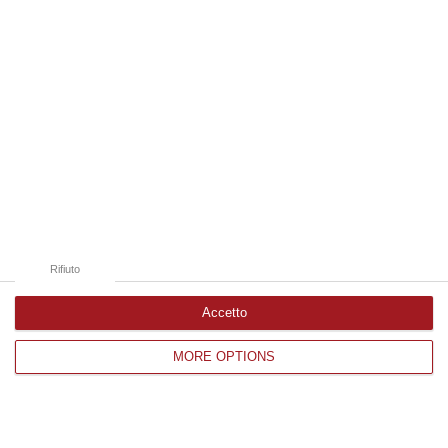
Catanzaro
Cosenza
Vibo Valentia
Reggio Calabria
Crotone
Rifiuto
Accetto
Corriere delle Calabria è una testata giornalistica di News&Com S.r.l
MORE OPTIONS
©2012-
-2026. Tutti i diritti riservati.
P.IVA. 03199620794, Via del mare 6/G, S.Eufemia, Lamezia Terme
(CZ)