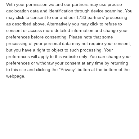
With your permission we and our partners may use precise
Madrid Ripristina I Controlli Per Chi Arriva Dall’Italia
geolocation data and identification through device scanning. You
may click to consent to our and our 1733 partners’ processing
“Sale la tensione tra Italia e Spagna sul fronte dell’immigrazione. Da
as described above. Alternatively you may click to refuse to
sabato 8 agosto Madrid ha deciso di introdurre controlli di frontiera…
consent or access more detailed information and change your
08 Agosto, 10:22
preferences before consenting.
Please note that some
processing of your personal data may not require your consent,
Vinitaly And The City Sbarca A Reggio Calabria: Due Giorni Tra
but you have a right to object to such processing. Your
Vino, Cooking Show E Concerti – FOTO
preferences will apply to this website only. You can change your
“REGGIO CALABRIA Dopo le tre edizioni ospitate a Sibari, Vinitaly and the
preferences or withdraw your consent at any time by returning
City arriva per la prima volta a Reggio Calabria. Da oggi 8 agosto…
to this site and clicking the "Privacy" button at the bottom of the
08 Agosto, 9:29
webpage.
I Forzati Del Caldo: Fra Lamenti E Comportamenti
“La giornata di ieri, venerdì 7 agosto, ha segnato il culmine del terrorismo
mediatico sul caldo. Tutti i telegiornali hanno dedicato lunghi…
08 Agosto, 9:00
Edizioni provinciali