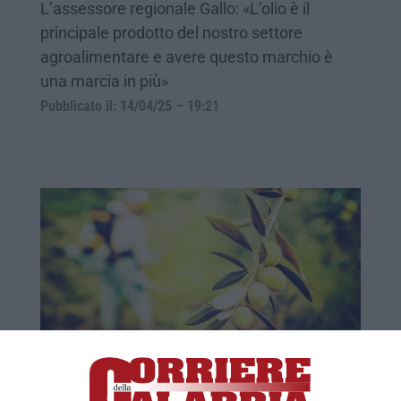
L’assessore regionale Gallo: «L’olio è il
principale prodotto del nostro settore
agroalimentare e avere questo marchio è
una marcia in più»
Pubblicato il: 14/04/25 – 19:21
Olivicoltura in Calabria, abbandono in
aumento e aziende in calo del 30% in 10