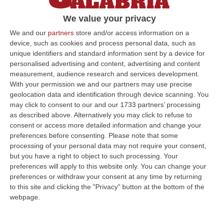
anni
We value your privacy
Nel Decreto Ambiente accolto l’Ordine del
We and our
partners
store and/or access information on a
giorno contro l’abbandono promosso
device, such as cookies and process personal data, such as
dall’Associazione Città dell’Olio
unique identifiers and standard information sent by a device for
Pubblicato il: 17/12/24 – 14:18
personalised advertising and content, advertising and content
measurement, audience research and services development.
With your permission we and our partners may use precise
geolocation data and identification through device scanning. You
ULTIME DAL CORRIERE DELLA CALABRIA
may click to consent to our and our 1733 partners’ processing
as described above. Alternatively you may click to refuse to
Discussione Sulla Proposta Di Legge Regionale Sugli Idonei Della
consent or access more detailed information and change your
preferences before consenting.
Please note that some
Pa In Calabria
processing of your personal data may not require your consent,
“Riceviamo e pubblichiamo Noi idonei del Concorso per 54 posti della
but you have a right to object to such processing. Your
Regione Calabria siamo tra i potenziali beneficiari della proposta d…
preferences will apply to this website only. You can change your
07 Agosto, 22:35
preferences or withdraw your consent at any time by returning
to this site and clicking the "Privacy" button at the bottom of the
Basilica Dell’Immacolata Concezione Di Catanzaro, Ferro:
webpage.
«finanziamento Da 800 Milioni Di Euro»
“CATANZARO «Con un importante finanziamento di 800 mila euro, si potrà