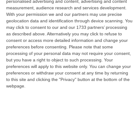
demanio…
personalised advertising and content, advertising and content
measurement, audience research and services development.
07 Agosto, 6:18
With your permission we and our partners may use precise
geolocation data and identification through device scanning. You
Calabria, Nasce Il “Circuito Dell’ospitalità E Dell’offerta Ricettiva”:
may click to consent to our and our 1733 partners’ processing
Una Rete Del Turismo Di Qualità
as described above. Alternatively you may click to refuse to
“CATANZARO La Regione Calabria punta a consolidare il suo nuovo
consent or access more detailed information and change your
posizionamento turistico con uno strumento che premia la qualità
preferences before consenting.
Please note that some
dell’accogl…
processing of your personal data may not require your consent,
07 Agosto, 6:10
but you have a right to object to such processing. Your
preferences will apply to this website only. You can change your
Sistema Bibliotecario Vibonese, La Dura Replica Di Soriano E
preferences or withdraw your consent at any time by returning
Romeo: «Il Fallimento È Di Chi Ha Staccato La Spina»
to this site and clicking the "Privacy" button at the bottom of the
webpage.
“VIBO VALENTIA «In queste ore si stanno susseguendo dichiarazioni e
prese di posizione sul futuro del Sistema Bibliotecario Vibonese.
Compre…
06 Agosto, 22:18
Laurea In Medicina, Arriva Il Decreto: Aumentano I Posti
“ROMA Aumentano i posti disponibili per l’immatricolazione ai corsi di
laurea magistrale in Medicina e Chirurgia, Odontoiatria e Protesi den…