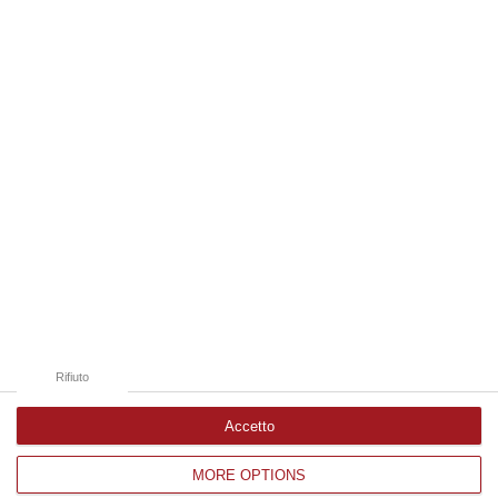
06 Agosto, 20:49
Edizioni provinciali
Catanzaro
Cosenza
Vibo Valentia
Reggio Calabria
Crotone
Rifiuto
Accetto
MORE OPTIONS