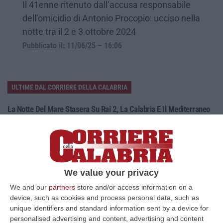
Il 41enne ritenuto dall’accusa responsabile
dell’omicidio di Antonio Procopio: ucciso nella
notte tra il 2 e 3 ottobre 2024
Pubblicato il: 11/06/25 – 16:06
ULTIME DAL CORRIERE DELLA CALABRIA
La Notte Del Mare Stasera Su Rai 2, La Calabria E Il Mediterraneo
Protagonisti Dal Castello Murat Di Pizzo
“PIZZO Il blu della Calabria, le sue coste, il Mediterraneo e soprattutto le
tante voci che ogni giorno raccontano, studiano, proteggono e v…
09 Agosto, 12:52
We value your privacy
Evade Dai Domiciliari, Boss Ergastolano Torna In Carcere
We and our
partners
store and/or access information on a
“È tornato in carcere Giovanni Calasso, 61 anni, storico esponente della
device, such as cookies and process personal data, such as
Sacra Corona Unita e già condannato all’ergastolo, arrestato il 1°…
unique identifiers and standard information sent by a device for
09 Agosto, 12:18
personalised advertising and content, advertising and content