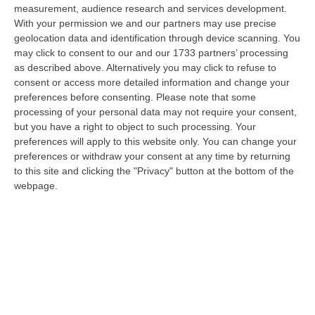
measurement, audience research and services development.
In Fiamme Nella Notte Il Capannone Di Un’azienda A
With your permission we and our partners may use precise
Montegiordano, Danni Da Oltre Un Milione Di Euro
geolocation data and identification through device scanning. You
may click to consent to our and our 1733 partners’ processing
“MONTEGIORDANO Un grosso incendio ha colpito questa notte un
as described above. Alternatively you may click to refuse to
capannone della Sassone Tartufi, azienda di Montegiordano
consent or access more detailed information and change your
specializzata nella c…
preferences before consenting.
Please note that some
09 Agosto, 11:59
processing of your personal data may not require your consent,
but you have a right to object to such processing. Your
È Morto Massimiliano Cencelli, Fu Ideatore Dell’omonimo
preferences will apply to this website only. You can change your
“manuale”
preferences or withdraw your consent at any time by returning
“ROMA E’ morto a Roma ieri pomeriggio Massimiliano Cencelli, aveva 90
to this site and clicking the "Privacy" button at the bottom of the
anni. Funzionario della Democrazia Cristiana degli anni ’60, divenne f…
webpage.
09 Agosto, 10:43
Antonino Scopelliti, Il “giudice Solo” Contro Le Mafie. L’agguato
Nel 1991 E Il Patto Tra ‘ndrangheta E Cosa Nostra
“REGGIO CALABRIA Era una calda giornata, tipica dell’estate calabrese. Il
“giudice solo”, come era stato ribattezzato, Antonino Scopelliti…
09 Agosto, 10:31