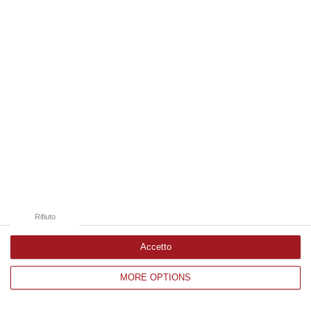
Edizioni provinciali
Catanzaro
Cosenza
Vibo Valentia
Reggio Calabria
Crotone
Rifiuto
Accetto
MORE OPTIONS
Corriere delle Calabria è una testata giornalistica di News&Com S.r.l
©2012-
-2026. Tutti i diritti riservati.