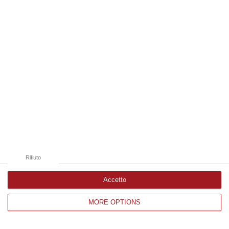
Edizioni provinciali
Catanzaro
Cosenza
Vibo Valentia
Reggio Calabria
Crotone
Rifiuto
Accetto
MORE OPTIONS
Corriere delle Calabria è una testata giornalistica di News&Com S.r.l
©2012-
-2026. Tutti i diritti riservati.