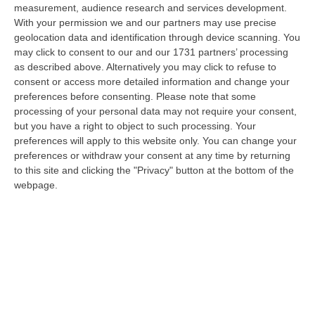
measurement, audience research and services development.
La Rivista “America Journals” Celebra Lo Stilista Anton Giulio
With your permission we and our partners may use precise
Grande
geolocation data and identification through device scanning. You
“«Rinomato per la sua impeccabile maestria artigianale e la sua
may click to consent to our and our 1731 partners’ processing
creatività visionaria, ha trasformato la moda italiana in un’espressione
as described above. Alternatively you may click to refuse to
dur…
consent or access more detailed information and change your
preferences before consenting.
Please note that some
06 Agosto, 20:48
processing of your personal data may not require your consent,
but you have a right to object to such processing. Your
Dai Piani Per Il Rischio Sismico Al Welfare, I Provvedimenti
preferences will apply to this website only. You can change your
Approvati Dalla Giunta Regionale
preferences or withdraw your consent at any time by returning
“CATANZARO La Giunta della Regione Calabria, nella seduta odierna, su
to this site and clicking the "Privacy" button at the bottom of the
proposta del presidente Roberto Occhiuto, ha approvato il nuovo Protoc…
webpage.
06 Agosto, 20:03
Reggio Calabria, Bernini In Visita Alla Mediterranea: «Qui La
Facoltà Di Medicina? Valuteremo La Domanda»
“REGGIO CALABRIA La ministra dell’Università e della ricerca Anna Maria
Bernini ha visitato oggi la Mediterranea di Reggio Calabria, accompa…
06 Agosto, 19:49