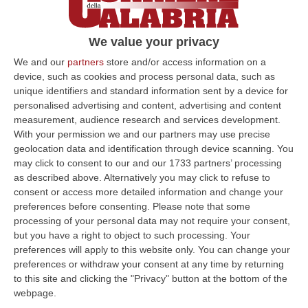
condanna due boss di ‘ndrangheta in
Piemonte
We value your privacy
Onofrio Garcea e Francesco Viterbo
We and our
partners
store and/or access information on a
rispondono in concorso con l’ex assessore
device, such as cookies and process personal data, such as
regionale Rosso. Il politico spera nel
unique identifiers and standard information sent by a device for
processo d’Appello
personalised advertising and content, advertising and content
measurement, audience research and services development.
Pubblicato il: 20/05/23 – 7:34
With your permission we and our partners may use precise
geolocation data and identification through device scanning. You
may click to consent to our and our 1733 partners’ processing
as described above. Alternatively you may click to refuse to
ULTIME DAL CORRIERE DELLA CALABRIA
consent or access more detailed information and change your
preferences before consenting.
Please note that some
“Carenze Informative” E Procedure Spesso “saltate”. Le Criticità
processing of your personal data may not require your consent,
Della Legislazione Regionale Nel 2025
but you have a right to object to such processing. Your
“CATANZARO La Corte dei Conti promuove “con riserva” (con molte
preferences will apply to this website only. You can change your
riserve…) la produzione legislativa della Regione Calabria nel 2025.
preferences or withdraw your consent at any time by returning
Nella r…
to this site and clicking the "Privacy" button at the bottom of the
webpage.
08 Agosto, 14:34