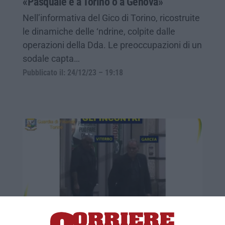
«Pasquale è a Torino o a Genova»
Nell’informativa del Gico di Torino, ricostruite
le dinamiche delle ‘ndrine, colpite dalle
operazioni della Dda. Le preoccupazioni di un
sodale capta…
Pubblicato il: 24/12/23 – 19:18
«Voti in cambio di soldi». La Cassazione