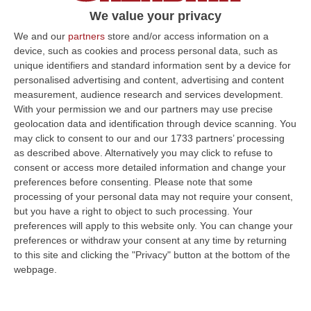
Il messaggio al presule che nel 1987 a Santa
We value your privacy
Severina venne ordinato sacerdote
We and our
partners
store and/or access information on a
device, such as cookies and process personal data, such as
Pubblicato il: 25/04/23 – 8:37
unique identifiers and standard information sent by a device for
personalised advertising and content, advertising and content
measurement, audience research and services development.
With your permission we and our partners may use precise
ULTIME DAL CORRIERE DELLA CALABRIA
geolocation data and identification through device scanning. You
may click to consent to our and our 1733 partners’ processing
Ultimatum Della Spagna All’Italia: «Revochi I Controlli Alle
as described above. Alternatively you may click to refuse to
Frontiere»
consent or access more detailed information and change your
“Il governo spagnolo chiede all’Italia di revocare entro domenica 9 agosto
preferences before consenting.
Please note that some
i controlli alle frontiere reintrodotti il primo agosto, dopo la…
processing of your personal data may not require your consent,
07 Agosto, 15:38
but you have a right to object to such processing. Your
preferences will apply to this website only. You can change your
‘Ndrangheta, Inchiesta Artemis 2: Giuseppe Vinci Lascia Il Carcere
preferences or withdraw your consent at any time by returning
E Passa Ai Domiciliari
to this site and clicking the "Privacy" button at the bottom of the
webpage.
“CATANZARO Lascia il carcere e passa agli arresti domiciliari Giuseppe
Vinci, responsabile dell’area tecnico manutentiva del Comune di Corta…
07 Agosto, 15:23