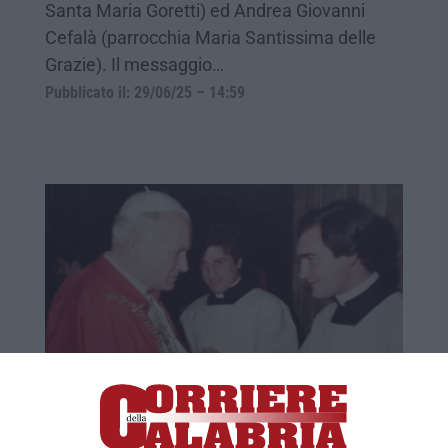
Santa Maria Goretti) ed Andrea Giovanni
Cefalà (parrocchia Maria Santissima delle
Grazie). Il messaggio…
Pubblicato il: 29/06/25 – 14:59
Anniversario dell’ordinazione di
monsignor Parisi, gli auguri della Chiesa
di Lamezia