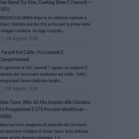
Due Giorni Tra Vino, Cooking Show E Concerti –
FOTO
“REGGIO CALABRIA Dopo le tre edizioni ospitate a
Sibari, Vinitaly and the City arriva per la prima volta
a Reggio Calabria. Da oggi 8 agosto…
08 Agosto, 9:29
I Forzati Del Caldo: Fra Lamenti E
Comportamenti
“La giornata di ieri, venerdì 7 agosto, ha segnato il
culmine del terrorismo mediatico sul caldo. Tutti i
telegiornali hanno dedicato lunghi…
08 Agosto, 9:00
Gioia Tauro, Blitz Ad Alto Impatto Alla Ciambra:
24 Perquisizioni E 275 Persone Identificate –
VIDEO
“Maxi servizio congiunto di controllo del territorio
nel quartiere Ciambra di Gioia Tauro, area indicata
come ad alta densità criminale. L’o…