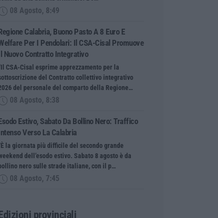
08 Agosto, 8:49
Regione Calabria, Buono Pasto A 8 Euro E
Welfare Per I Pendolari: Il CSA-Cisal Promuove
Il Nuovo Contratto Integrativo
“Il CSA-Cisal esprime apprezzamento per la
sottoscrizione del Contratto collettivo integrativo
2026 del personale del comparto della Regione…
08 Agosto, 8:38
Esodo Estivo, Sabato Da Bollino Nero: Traffico
Intenso Verso La Calabria
“È la giornata più difficile del secondo grande
weekend dell’esodo estivo. Sabato 8 agosto è da
bollino nero sulle strade italiane, con il p…
08 Agosto, 7:45
Edizioni provinciali