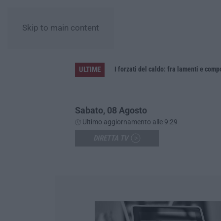
Skip to main content
ULTIME
Vinitaly and the City sbarca a Reggio Calabria: due giorni tra vino, cooking show e concerti – FOTO
I forzati del caldo: fra lamenti e com
Sabato, 08 Agosto
Ultimo aggiornamento alle 9:29
DIRETTA TV