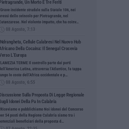
Pietragrande, Un Morto E Tre Feriti
“Grave incidente stradale sulla Statale 106, nei
pressi dello svincolo per Pietragrande, nel
Catanzarese. Nel violento impatto, che ha coinv…
08 Agosto, 7:13
’Ndrangheta, Cellule Calabresi Nel Nuovo Hub
Africano Della Cocaina: Il Senegal Crocevia
Verso L’Europa
“LAMEZIA TERME Il controllo parte dai porti
dell’America Latina, attraversa l’Atlantico, fa tappa
lungo le coste dell’Africa occidentale e p…
08 Agosto, 6:55
Discussione Sulla Proposta Di Legge Regionale
Sugli Idonei Della Pa In Calabria
“Riceviamo e pubblichiamo Noi idonei del Concorso
per 54 posti della Regione Calabria siamo tra i
potenziali beneficiari della proposta d…
07 Agosto, 22:35