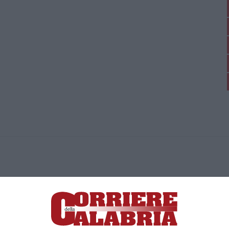
ica di News&Com S.r.l ©2012-
-2026. Tutti i diritti riservati.
ia, Lamezia Terme (CZ)
irettore responsabile Paola Militano |
Privacy