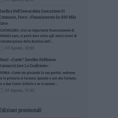
Basilica Dell’Immacolata Concezione Di
Catanzaro, Ferro: «finanziamento Da 800 Mila
Euro»
“CATANZARO «Con un importante finanziamento di
800mila euro, si potrà dare avvio agli attesi lavori di
ristrutturazione della Basilica dell’…
07 Agosto, 22:02
Renzi: «Conte? Sarebbe Delittuoso
Vannaccizzare La Coalizione»
“ROMA «Conte sta giocando la sua partita, vedremo
se le primarie si faranno, quando e con che formato,
se a due Conte-Schlein o se ci sarann…
07 Agosto, 21:35
Edizioni provinciali