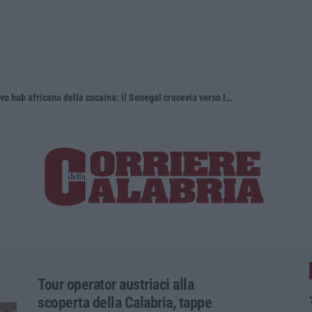
’Ndrangheta, cellule calabresi nel nuovo hub africano della cocaina: il Senegal crocevia verso l’Europa
Discussione
Tour operator austriaci alla
scoperta della Calabria, tappe