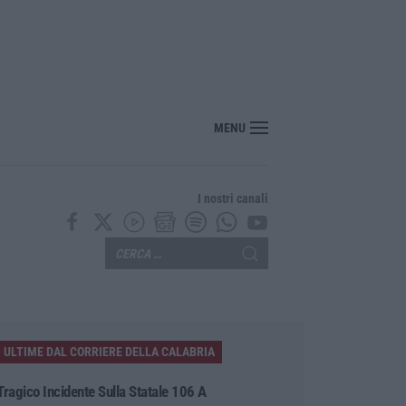
 sulla proposta di legge regionale sugli idonei della Pa in Calabria
MENU
I nostri canali
ULTIME DAL CORRIERE DELLA CALABRIA
Tragico Incidente Sulla Statale 106 A