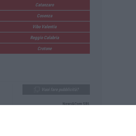
Catanzaro
Cosenza
Vibo Valentia
Reggio Calabria
Crotone
Vuoi fare pubblicità?
News&Com SRL
Telefono:
0968-53665
Email:
newsandcom@gmail.com