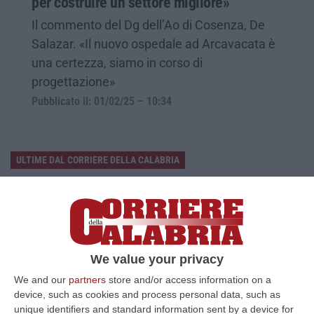
per costruire un settore migliore»
Il commento del Dg dell’Ao di Cosenza, De
Salazar. «Il nuovo ospedale ad Arcavacata è
una certezza, siamo in corso di
progettazione»
Pubblicato il: 01/02/25 – 10:34
ULTIME DAL CORRIERE DELLA CALABRIA
Sistema Bibliotecario Vibonese, La Dura Replica Di Soriano E
Romeo: «Il Fallimento È Di Chi Ha Staccato La Spina»
“VIBO VALENTIA «In queste ore si stanno susseguendo dichiarazioni e
prese di posizione sul futuro del Sistema Bibliotecario Vibonese.
Compre…
We value your privacy
06 Agosto, 22:18
We and our
partners
store and/or access information on a
device, such as cookies and process personal data, such as
Laurea In Medicina, Arriva Il Decreto: Aumentano I Posti
unique identifiers and standard information sent by a device for