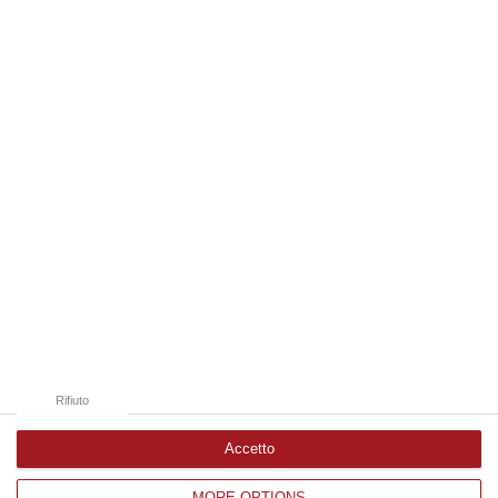
“REGGIO CALABRIA La ministra dell’Università e della ricerca Anna Maria
Bernini ha visitato oggi la Mediterranea di Reggio Calabria, accompa…
06 Agosto, 19:49
Edizioni provinciali
Catanzaro
Cosenza
Vibo Valentia
Reggio Calabria
Crotone
Rifiuto
Accetto
MORE OPTIONS