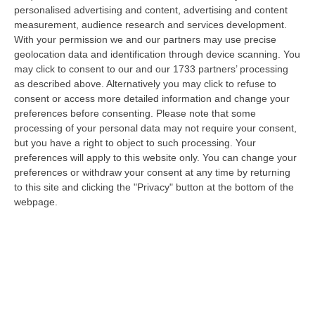
“ROMA Aumentano i posti disponibili per l’immatricolazione ai corsi di
personalised advertising and content, advertising and content
laurea magistrale in Medicina e Chirurgia, Odontoiatria e Protesi den…
measurement, audience research and services development.
With your permission we and our partners may use precise
06 Agosto, 20:49
geolocation data and identification through device scanning. You
may click to consent to our and our 1733 partners’ processing
La Rivista “America Journals” Celebra Lo Stilista Anton Giulio
as described above. Alternatively you may click to refuse to
Grande
consent or access more detailed information and change your
“«Rinomato per la sua impeccabile maestria artigianale e la sua
preferences before consenting.
Please note that some
creatività visionaria, ha trasformato la moda italiana in un’espressione
processing of your personal data may not require your consent,
dur…
but you have a right to object to such processing. Your
06 Agosto, 20:48
preferences will apply to this website only. You can change your
preferences or withdraw your consent at any time by returning
Dai Piani Per Il Rischio Sismico Al Welfare, I Provvedimenti
to this site and clicking the "Privacy" button at the bottom of the
Approvati Dalla Giunta Regionale
webpage.
“CATANZARO La Giunta della Regione Calabria, nella seduta odierna, su
proposta del presidente Roberto Occhiuto, ha approvato il nuovo Protoc…
06 Agosto, 20:03
Reggio Calabria, Bernini In Visita Alla Mediterranea: «Qui La
Facoltà Di Medicina? Valuteremo La Domanda»