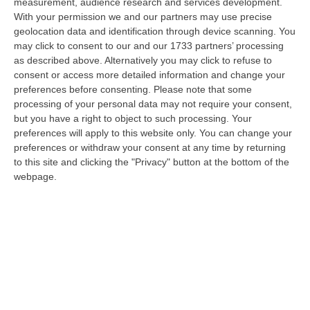
08 Agosto, 23:28
measurement, audience research and services development.
With your permission we and our partners may use precise
Milano, Vannacci Candida Il Generale Burgio
geolocation data and identification through device scanning. You
may click to consent to our and our 1733 partners’ processing
“ROMA “La sfida delle grandi città correremo in tutte le grandi città
as described above. Alternatively you may click to refuse to
Milano, Bologna, Roma e Napoli. Ci presenteremo come Futuro
consent or access more detailed information and change your
nazionale…
preferences before consenting.
Please note that some
08 Agosto, 22:19
processing of your personal data may not require your consent,
but you have a right to object to such processing. Your
Messina, I “No Ponte” Di Nuovo In Marcia
preferences will apply to this website only. You can change your
“MESSINA “Chiediamo che venga chiusa la società Stretto di Messina. La
preferences or withdraw your consent at any time by returning
liquidazione era stata già indicata dal governo Monti nel 2013, e la…
to this site and clicking the "Privacy" button at the bottom of the
08 Agosto, 21:20
webpage.
Vinitaly And The City A Reggio: Il Grande Abbraccio Tra Identità
Del Territorio, Storia E Cultura – FOTO
“REGGIO CALABRIA Vinitaly and the City arriva a Reggio Calabria. Dopo il
successo dell’edizione di Sibari, dove la manifestazione ha fatto s…
08 Agosto, 20:47