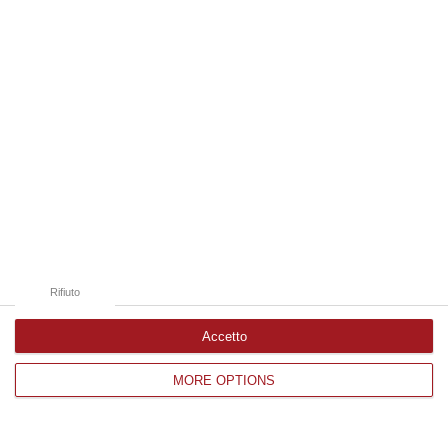
Edizioni provinciali
Catanzaro
Cosenza
Vibo Valentia
Reggio Calabria
Crotone
Rifiuto
Accetto
Corriere delle Calabria è una testata giornalistica di News&Com S.r.l
MORE OPTIONS
©2012-
-2026. Tutti i diritti riservati.
P.IVA. 03199620794, Via del mare 6/G, S.Eufemia, Lamezia Terme