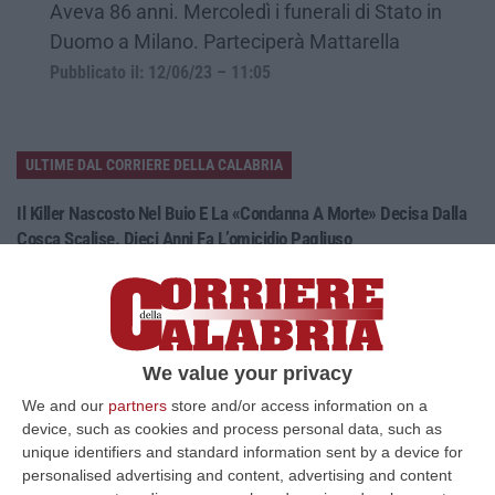
Aveva 86 anni. Mercoledì i funerali di Stato in
Duomo a Milano. Parteciperà Mattarella
Pubblicato il: 12/06/23 – 11:05
ULTIME DAL CORRIERE DELLA CALABRIA
Il Killer Nascosto Nel Buio E La «condanna A Morte» Decisa Dalla
Cosca Scalise. Dieci Anni Fa L’omicidio Pagliuso
“LAMEZIA TERME Un foro nella recinzione, un uomo nascosto nel buio e
tre colpi esplosi in appena due secondi. Francesco Pagliuso non ebbe
ne…
09 Agosto, 7:00
We value your privacy
All’asta Il Pallone Della “mano Di Dio” Di Maradona
We and our
partners
store and/or access information on a
“ROMA Il pallone con cui Diego Maradona segnò durante la storica
device, such as cookies and process personal data, such as
vittoria dell’Argentina sull’Inghilterra ai Mondiali del 1986 potrebbe
unique identifiers and standard information sent by a device for
esse…
personalised advertising and content, advertising and content