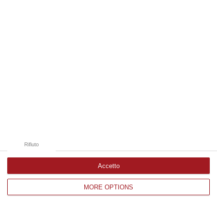
Edizioni provinciali
Catanzaro
Cosenza
Vibo Valentia
Reggio Calabria
Crotone
Rifiuto
Accetto
MORE OPTIONS
Corriere delle Calabria è una testata giornalistica di News&Com S.r.l
©2012-
-2026. Tutti i diritti riservati.
P.IVA. 03199620794, Via del mare 6/G, S.Eufemia, Lamezia Terme