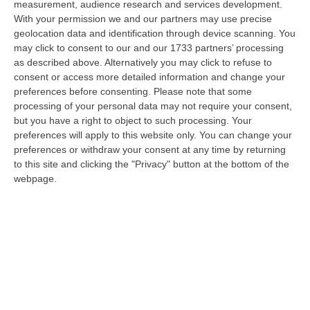
measurement, audience research and services development.
La Magia Di Pinocchio A Panettieri: Il Piccolo Borgo Si Trasforma
With your permission we and our partners may use precise
geolocation data and identification through device scanning. You
In Fiaba – FOTO E VIDEO
may click to consent to our and our 1733 partners’ processing
“È il luogo che più di ogni altro ha saputo costruire il racconto
as described above. Alternatively you may click to refuse to
scenografico di una storia sacra, quella della natività. A Panettieri il P…
consent or access more detailed information and change your
08 Agosto, 16:22
preferences before consenting.
Please note that some
processing of your personal data may not require your consent,
Franz Caruso: «Casa, Giovani E Lavoro Sono Le Sfide Del
but you have a right to object to such processing. Your
Riformismo Di Oggi»
preferences will apply to this website only. You can change your
preferences or withdraw your consent at any time by returning
“COSENZA «Cosenza saprà rispondere positivamente alla raccolta firme
to this site and clicking the "Privacy" button at the bottom of the
promossa da Avanti PSI, perché gli obiettivi che la animano mettono al…
webpage.
08 Agosto, 16:00
Fondi Migranti, I Legali Dopo La Sentenza: «Chi Ha Aiutato L’Italia
Dovrà Pagare Le Spese Della Solidarietà Sociale»
“Con la sentenza n° 129 del 2026, la seconda sezione giurisdizionale
centrale di appello della Corte dei Conti, il 06 agosto 2026 ha messo l…
08 Agosto, 15:54