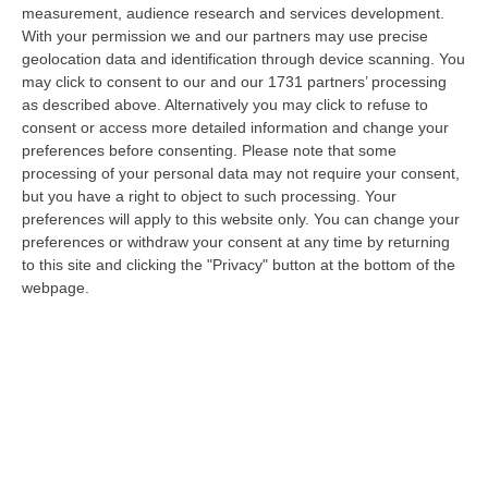
06 Agosto, 20:48
measurement, audience research and services development.
With your permission we and our partners may use precise
Dai Piani Per Il Rischio Sismico Al Welfare, I Provvedimenti
geolocation data and identification through device scanning. You
Approvati Dalla Giunta Regionale
may click to consent to our and our 1731 partners’ processing
as described above. Alternatively you may click to refuse to
“CATANZARO La Giunta della Regione Calabria, nella seduta odierna, su
consent or access more detailed information and change your
proposta del presidente Roberto Occhiuto, ha approvato il nuovo Protoc…
preferences before consenting.
Please note that some
06 Agosto, 20:03
processing of your personal data may not require your consent,
but you have a right to object to such processing. Your
Reggio Calabria, Bernini In Visita Alla Mediterranea: «Qui La
preferences will apply to this website only. You can change your
Facoltà Di Medicina? Valuteremo La Domanda»
preferences or withdraw your consent at any time by returning
“REGGIO CALABRIA La ministra dell’Università e della ricerca Anna Maria
to this site and clicking the "Privacy" button at the bottom of the
Bernini ha visitato oggi la Mediterranea di Reggio Calabria, accompa…
webpage.
06 Agosto, 19:49
L’estate Di Sangue Sulle Strade Vibonesi, Le Vite Spezzate Di
Carmelo E Andrea E Una Provincia Sotto Shock
“VIBO VALENTIA Carmelo aveva 27 anni, Andrea solo 23. Due giovani vite
spezzate, famiglie e comunità sconvolte in una drammatica scia di san…
06 Agosto, 19:10