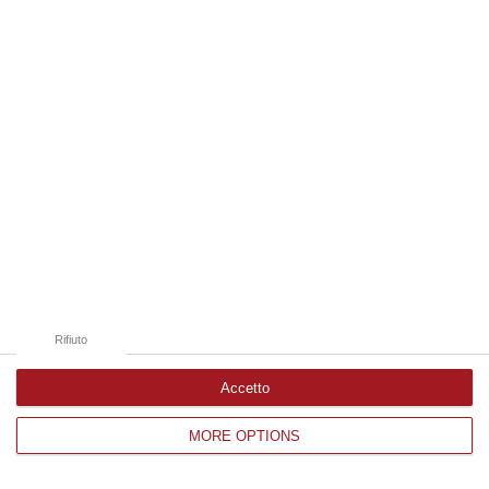
Edizioni provinciali
Catanzaro
Cosenza
Vibo Valentia
Reggio Calabria
Crotone
Rifiuto
Accetto
MORE OPTIONS
Corriere delle Calabria è una testata giornalistica di News&Com S.r.l
©2012-
-2026. Tutti i diritti riservati.