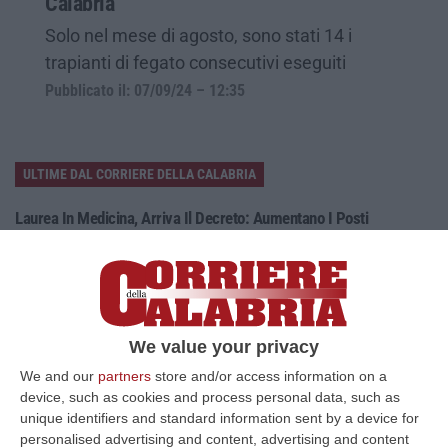
Calabria
Solo nel mese di agosto, sono stati 14 i
trapianti di fegato consecutivi eseguiti
Pubblicato il: 07/09/24 – 12:35
ULTIME DAL CORRIERE DELLA CALABRIA
Laurea In Medicina, Arriva Il Decreto: Aumentano I Posti
“ROMA Aumentano i posti disponibili per l’immatricolazione ai corsi di
laurea magistrale in Medicina e Chirurgia, Odontoiatria e Protesi den…
06 Agosto, 20:49
La Rivista “America Journals” Celebra Lo Stilista Anton Giulio
We value your privacy
Grande
We and our
partners
store and/or access information on a
“«Rinomato per la sua impeccabile maestria artigianale e la sua
device, such as cookies and process personal data, such as
creatività visionaria, ha trasformato la moda italiana in un’espressione
unique identifiers and standard information sent by a device for
dur…
personalised advertising and content, advertising and content