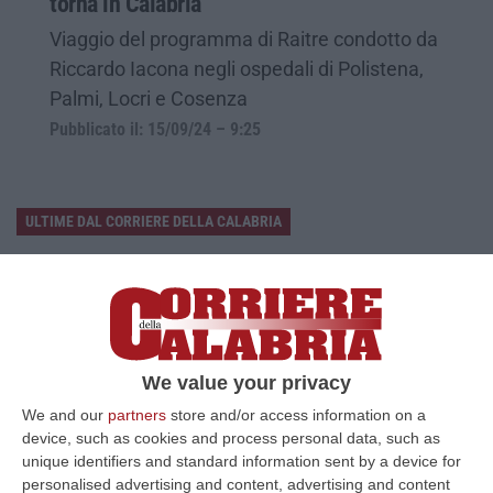
torna in Calabria
Viaggio del programma di Raitre condotto da
Riccardo Iacona negli ospedali di Polistena,
Palmi, Locri e Cosenza
Pubblicato il: 15/09/24 – 9:25
ULTIME DAL CORRIERE DELLA CALABRIA
Discussione Sulla Proposta Di Legge Regionale Sugli Idonei Della
Pa In Calabria
“Riceviamo e pubblichiamo Noi idonei del Concorso per 54 posti della
Regione Calabria siamo tra i potenziali beneficiari della proposta d…
07 Agosto, 22:35
We value your privacy
We and our
partners
store and/or access information on a
Basilica Dell’Immacolata Concezione Di Catanzaro, Ferro:
device, such as cookies and process personal data, such as
«finanziamento Da 800 Milioni Di Euro»
unique identifiers and standard information sent by a device for
“CATANZARO «Con un importante finanziamento di 800 mila euro, si potrà
personalised advertising and content, advertising and content