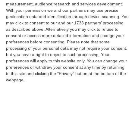
dare avvio agli attesi lavori di ristrutturazione della Basilica dell…
measurement, audience research and services development.
07 Agosto, 22:02
With your permission we and our partners may use precise
geolocation data and identification through device scanning. You
Renzi: «Conte? Sarebbe Delittuoso Vannaccizzare La Coalizione»
may click to consent to our and our 1733 partners’ processing
as described above. Alternatively you may click to refuse to
“ROMA «Conte sta giocando la sua partita, vedremo se le primarie si
consent or access more detailed information and change your
faranno, quando e con che formato, se a due Conte-Schlein o se ci
preferences before consenting.
Please note that some
sarann…
processing of your personal data may not require your consent,
07 Agosto, 21:35
but you have a right to object to such processing. Your
preferences will apply to this website only. You can change your
Meteo, Altri 10 Giorni Di Caldo Estremo
preferences or withdraw your consent at any time by returning
“ROMA La tregua varrà fino a domani: dopo il record di ieri con il bollino
to this site and clicking the "Privacy" button at the bottom of the
rosso per tutte le 27 città monitorate e oggi con 26 allerte mass…
webpage.
07 Agosto, 20:33
Torna In Calabria: OSM Cerca Professionisti Calabresi Che Vivono
Al Nord E Che Hanno Voglia Di Rientrare Nella Terra Di Origine
“Se per anni lasciare la Calabria è stata una scelta quasi obbligata oggi è
possibile fare un’inversione di marcia grazie ad OSM Centro Cala…
07 Agosto, 20:24