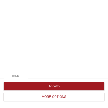
Edizioni provinciali
Catanzaro
Cosenza
Vibo Valentia
Reggio Calabria
Crotone
Rifiuto
Accetto
MORE OPTIONS
Corriere delle Calabria è una testata giornalistica di News&Com S.r.l
©2012-
-2026. Tutti i diritti riservati.