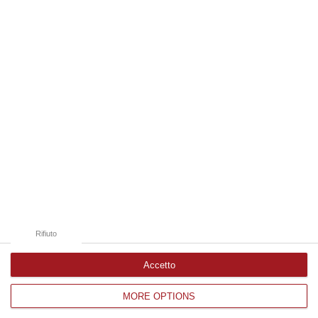
07 Agosto, 7:47
Edizioni provinciali
Catanzaro
Cosenza
Vibo Valentia
Reggio Calabria
Crotone
Rifiuto
Accetto
MORE OPTIONS
Corriere delle Calabria è una testata giornalistica di News&Com S.r.l