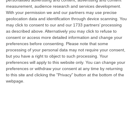
controllo del territorio disposti dalla Compagnia Carabinieri di Petili…
measurement, audience research and services development.
07 Agosto, 8:27
With your permission we and our partners may use precise
geolocation data and identification through device scanning. You
Etna, Fontana Di Lava: Voli Dirottati
may click to consent to our and our 1733 partners’ processing
as described above. Alternatively you may click to refuse to
“CATANIA Nuova fase parossistica sull’Etna con fontana di lava presente
consent or access more detailed information and change your
al cratere Voragine e una nube eruttiva che si disperde in direzione…
preferences before consenting.
Please note that some
07 Agosto, 8:07
processing of your personal data may not require your consent,
but you have a right to object to such processing. Your
La Spesa Per I Farmaci Sfiora I 40 Miliardi: Aumento Del 6% Nel
preferences will apply to this website only. You can change your
2025
preferences or withdraw your consent at any time by returning
“ROMA Cresce la spesa farmaceutica in Italia, raggiungendo i 39,3
to this site and clicking the "Privacy" button at the bottom of the
miliardi di euro complessivi nel 2025, con un aumento del 6% rispetto
webpage.
all’…
07 Agosto, 8:01
Isola Capo Rizzuto, Sequestrata Discarica Abusiva A Pochi Passi
Dal Centro
“CROTONE Elettrodomestici abbandonati, copertoni, plastica e sacchi di
spazzatura parzialmente dati alle fiamme. È questo lo scenario di gra…