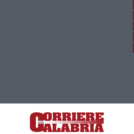
ica di News&Com S.r.l ©2012-
-2026. Tutti i diritti riservati.
ia, Lamezia Terme (CZ)
irettore responsabile Paola Militano |
Privacy