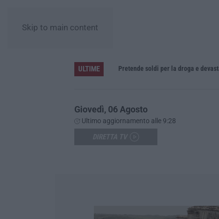
Skip to main content
ULTIME
Giornata Enzo Tortora. La Camera penale di Cosenza: dopo l’astensionismo, una campagna di alfabetizzazione costituzionale
Pretende soldi per la droga e devasta
Giovedì, 06 Agosto
Ultimo aggiornamento alle 9:28
DIRETTA TV