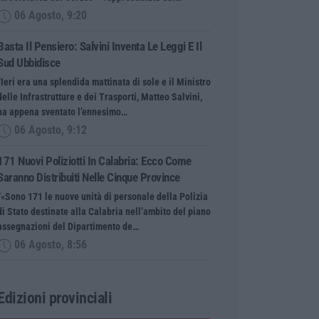
06 Agosto, 9:20
Basta Il Pensiero: Salvini Inventa Le Leggi E Il
Sud Ubbidisce
“Ieri era una splendida mattinata di sole e il Ministro
delle Infrastrutture e dei Trasporti, Matteo Salvini,
ha appena sventato l’ennesimo…
06 Agosto, 9:12
171 Nuovi Poliziotti In Calabria: Ecco Come
Saranno Distribuiti Nelle Cinque Province
“«Sono 171 le nuove unità di personale della Polizia
di Stato destinate alla Calabria nell’ambito del piano
assegnazioni del Dipartimento de…
06 Agosto, 8:56
Edizioni provinciali