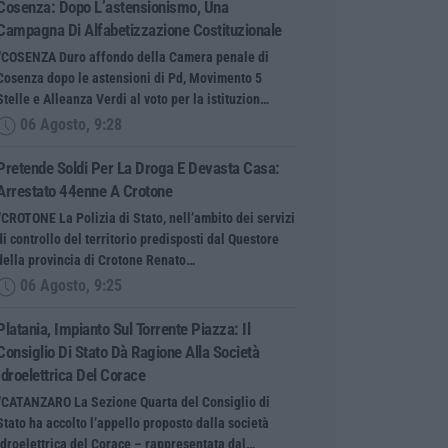
Cosenza: Dopo L’astensionismo, Una
Campagna Di Alfabetizzazione Costituzionale
“COSENZA Duro affondo della Camera penale di
Cosenza dopo le astensioni di Pd, Movimento 5
Stelle e Alleanza Verdi al voto per la istituzion…
06 Agosto, 9:28
Pretende Soldi Per La Droga E Devasta Casa:
Arrestato 44enne A Crotone
“CROTONE La Polizia di Stato, nell’ambito dei servizi
di controllo del territorio predisposti dal Questore
della provincia di Crotone Renato…
06 Agosto, 9:25
Platania, Impianto Sul Torrente Piazza: Il
Consiglio Di Stato Dà Ragione Alla Società
Idroelettrica Del Corace
“CATANZARO La Sezione Quarta del Consiglio di
Stato ha accolto l’appello proposto dalla società
Idroelettrica del Corace – rappresentata dal…