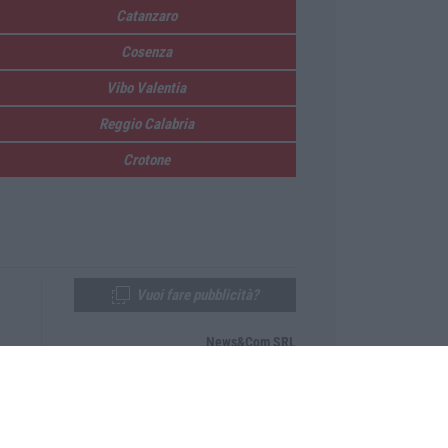
Catanzaro
Cosenza
Vibo Valentia
Reggio Calabria
Crotone
Vuoi fare pubblicità?
News&Com SRL
Telefono:
0968-53665
Email:
newsandcom@gmail.com