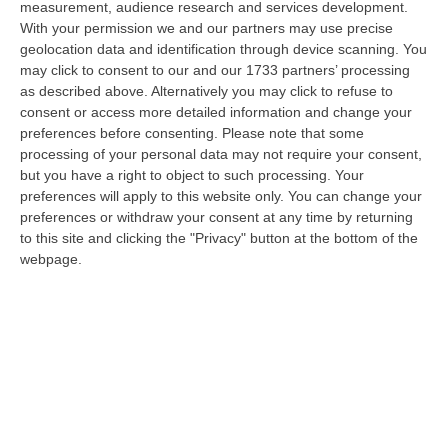
measurement, audience research and services development.
09 Agosto, 15:13
With your permission we and our partners may use precise
geolocation data and identification through device scanning. You
Meteo, Ondata Di Caldo Estremo Fino A Ferragosto
may click to consent to our and our 1733 partners’ processing
“Nella giornata di oggi ancora temporali, in alcuni casi molto intensi, sui
as described above. Alternatively you may click to refuse to
rilievi di Alpi e Appennini, e in locale estensione fin verso le…
consent or access more detailed information and change your
09 Agosto, 15:10
preferences before consenting.
Please note that some
processing of your personal data may not require your consent,
Razionalizzazione Della Spesa Sanitaria E Acquisti Sotto Controllo.
but you have a right to object to such processing. Your
La Strategia “anti-Sprechi” Della Regione
preferences will apply to this website only. You can change your
preferences or withdraw your consent at any time by returning
“CATANZARO La razionalizzazione della spesa sanitaria passa dalla
to this site and clicking the "Privacy" button at the bottom of the
centralizzazione degli acquisti. È una delle direttrici individuate dalla…
webpage.
09 Agosto, 14:37
Un’altra Tragedia Sulle Strade Vibonesi, Incidente Tra Zambrone E
Briatico: Muore Una Donna, Diversi Feriti
“VIBO VALENTIA Ancora sangue sulle strade vibonesi. Questa mattina un
altro tragico incidente è avvenuto sulla ex statale 522 tra Zambrone e…
09 Agosto, 13:34