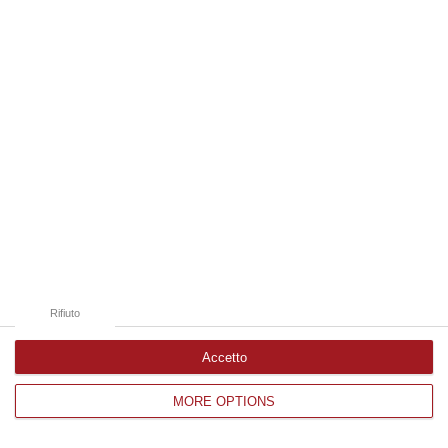
Edizioni provinciali
Catanzaro
Cosenza
Vibo Valentia
Reggio Calabria
Crotone
Rifiuto
Accetto
MORE OPTIONS
Corriere delle Calabria è una testata giornalistica di News&Com S.r.l
©2012-
-2026. Tutti i diritti riservati.