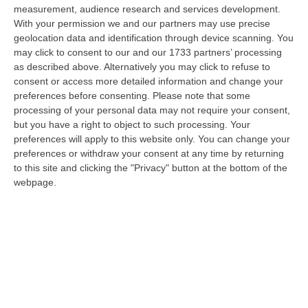
nazionale…
measurement, audience research and services development.
08 Agosto, 22:19
With your permission we and our partners may use precise
geolocation data and identification through device scanning. You
Messina, I “No Ponte” Di Nuovo In Marcia
may click to consent to our and our 1733 partners’ processing
as described above. Alternatively you may click to refuse to
“MESSINA “Chiediamo che venga chiusa la società Stretto di Messina. La
consent or access more detailed information and change your
liquidazione era stata già indicata dal governo Monti nel 2013, e la…
preferences before consenting.
Please note that some
08 Agosto, 21:20
processing of your personal data may not require your consent,
but you have a right to object to such processing. Your
Vinitaly And The City A Reggio: Il Grande Abbraccio Tra Identità
preferences will apply to this website only. You can change your
Del Territorio, Storia E Cultura – FOTO
preferences or withdraw your consent at any time by returning
“REGGIO CALABRIA Vinitaly and the City arriva a Reggio Calabria. Dopo il
to this site and clicking the "Privacy" button at the bottom of the
successo dell’edizione di Sibari, dove la manifestazione ha fatto s…
webpage.
08 Agosto, 20:47
Pride, La “prima Volta” Dell’onda Arcobaleno A Catanzaro. In
Migliaia In Marcia Per I Diritti E La Libertà – FOTO
“CATANZARO Una prima volta destinata a lasciare un segno nella storia
della città. Catanzaro oggi celebra il suo primo Pride: colori, musica…
08 Agosto, 19:38