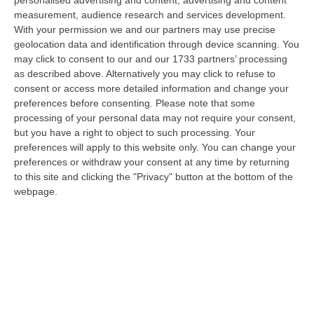
“giudice solo”, come era stato ribattezzato, Antonino Scopelliti…
measurement, audience research and services development.
09 Agosto, 10:31
With your permission we and our partners may use precise
geolocation data and identification through device scanning. You
Vinitaly A Reggio, Caligiuri: «Una Calabria Straordinaria Che
may click to consent to our and our 1733 partners’ processing
Merita Di Essere Rappresentata Nel Modo Giusto»
as described above. Alternatively you may click to refuse to
consent or access more detailed information and change your
“REGGIO CALABRIA Due giorni di vino, storia ed esposizioni delle
preferences before consenting.
Please note that some
eccellenze calabresi. Tutto in «un territorio che è meraviglioso, sul
processing of your personal data may not require your consent,
lungo…
but you have a right to object to such processing. Your
09 Agosto, 10:12
preferences will apply to this website only. You can change your
preferences or withdraw your consent at any time by returning
Rissa Tra Tifosi Durante Real Polistena-Sinopolese, Emessi Due
to this site and clicking the "Privacy" button at the bottom of the
Daspo
webpage.
“La polizia ha notificato due provvedimenti di daspo, emessi dalla
Questura di Reggio Calabria a fine luglio, nei confronti di tifosi ritenu…
09 Agosto, 9:36
Truffa Tramite False Piattaforme Di Criptovalute, Due Indagati
“Le criptovalute continuano a rappresentare uno degli strumenti più
frequentemente utilizzati dai truffatori per attirare potenziali vittime…