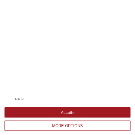
09 Agosto, 9:32
Edizioni provinciali
Catanzaro
Cosenza
Vibo Valentia
Reggio Calabria
Crotone
Rifiuto
Accetto
MORE OPTIONS
Corriere delle Calabria è una testata giornalistica di News&Com S.r.l