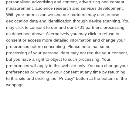
personalised advertising and content, advertising and content
appena 23 anni travolta da un Suv lo scorso 28 luglio mentre attraver…
measurement, audience research and services development.
06 Agosto, 14:07
With your permission we and our partners may use precise
geolocation data and identification through device scanning. You
Bloccati Nel Cuore Dell’Aspromonte, Salvato Un Gruppo Di 18
may click to consent to our and our 1731 partners’ processing
Persone Con 7 Minori
as described above. Alternatively you may click to refuse to
“Si è conclusa positivamente una complessa operazione di soccorso nel
consent or access more detailed information and change your
territorio di San Luca, dove un gruppo di 18 persone, tra cui sette mi…
preferences before consenting.
Please note that some
06 Agosto, 13:22
processing of your personal data may not require your consent,
but you have a right to object to such processing. Your
Destagionalizzazione, Occhiuto: «La Vera Sfida È Una Calabria
preferences will apply to this website only. You can change your
Attrattiva Tutto L’anno»
preferences or withdraw your consent at any time by returning
to this site and clicking the "Privacy" button at the bottom of the
“FALERNA Sono incoraggianti i dati contenuti nell’Anteprima dello studio
webpage.
“L’impatto delle politiche e degli investimenti in Destination Mark…
06 Agosto, 13:17
Un Museo Senza Barriere: Il MArRC Si Rinnova Nel Segno
Dell’accessibilità E Dell’inclusione
“REGGIO CALABRIA Nuovi spazi dedicati alla sosta e contenuti
multimediali e immersivi, percorsi e
mappe tattili, quiet room, wayfinding e nu…