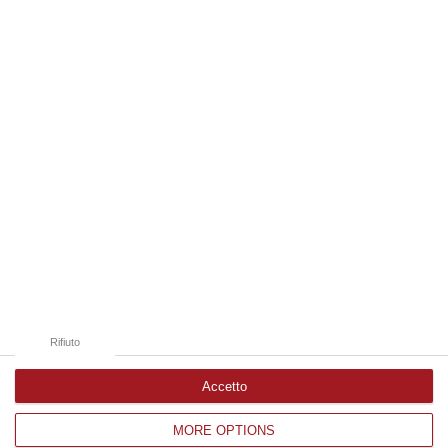
06 Agosto, 13:14
Edizioni provinciali
Catanzaro
Cosenza
Vibo Valentia
Reggio Calabria
Crotone
Rifiuto
Accetto
MORE OPTIONS