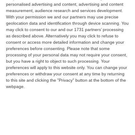
“ROMA Aumentano i posti disponibili per l’immatricolazione ai corsi di
personalised advertising and content, advertising and content
laurea magistrale in Medicina e Chirurgia, Odontoiatria e Protesi den…
measurement, audience research and services development.
With your permission we and our partners may use precise
06 Agosto, 20:49
geolocation data and identification through device scanning. You
may click to consent to our and our 1731 partners’ processing
La Rivista “America Journals” Celebra Lo Stilista Anton Giulio
as described above. Alternatively you may click to refuse to
Grande
consent or access more detailed information and change your
“«Rinomato per la sua impeccabile maestria artigianale e la sua
preferences before consenting.
Please note that some
creatività visionaria, ha trasformato la moda italiana in un’espressione
processing of your personal data may not require your consent,
dur…
but you have a right to object to such processing. Your
06 Agosto, 20:48
preferences will apply to this website only. You can change your
preferences or withdraw your consent at any time by returning
Dai Piani Per Il Rischio Sismico Al Welfare, I Provvedimenti
to this site and clicking the "Privacy" button at the bottom of the
Approvati Dalla Giunta Regionale
webpage.
“CATANZARO La Giunta della Regione Calabria, nella seduta odierna, su
proposta del presidente Roberto Occhiuto, ha approvato il nuovo Protoc…
06 Agosto, 20:03
Reggio Calabria, Bernini In Visita Alla Mediterranea: «Qui La
Facoltà Di Medicina? Valuteremo La Domanda»