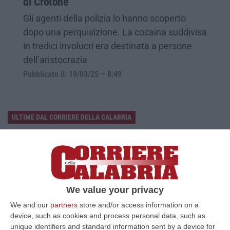
di Crotone
Gli agenti della polizia lo hanno scoperto
dopo una perquisizione. La cocaina suddivisa
in tredici involucri era destinata a persone
dell’aristocrazia
Pubblicato il: 19/03/25 – 8:49
ULTIME DAL CORRIERE DELLA CALABRIA
Sistema Bibliotecario Vibonese, La Dura Replica Di Soriano E
Romeo: «Il Fallimento È Di Chi Ha Staccato La Spina»
“VIBO VALENTIA «In queste ore si stanno susseguendo dichiarazioni e
prese di posizione sul futuro del Sistema Bibliotecario Vibonese.
Compre…
We value your privacy
06 Agosto, 22:18
We and our
partners
store and/or access information on a
device, such as cookies and process personal data, such as
Laurea In Medicina, Arriva Il Decreto: Aumentano I Posti
unique identifiers and standard information sent by a device for