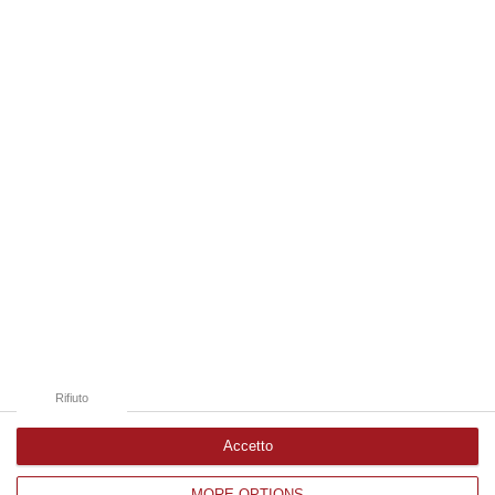
“REGGIO CALABRIA La ministra dell’Università e della ricerca Anna Maria
Bernini ha visitato oggi la Mediterranea di Reggio Calabria, accompa…
06 Agosto, 19:49
Edizioni provinciali
Catanzaro
Cosenza
Vibo Valentia
Reggio Calabria
Crotone
Rifiuto
Accetto
MORE OPTIONS