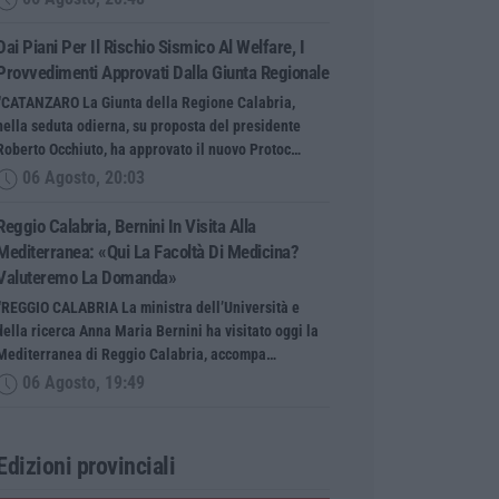
Dai Piani Per Il Rischio Sismico Al Welfare, I
Provvedimenti Approvati Dalla Giunta Regionale
“CATANZARO La Giunta della Regione Calabria,
nella seduta odierna, su proposta del presidente
Roberto Occhiuto, ha approvato il nuovo Protoc…
06 Agosto, 20:03
Reggio Calabria, Bernini In Visita Alla
Mediterranea: «Qui La Facoltà Di Medicina?
Valuteremo La Domanda»
“REGGIO CALABRIA La ministra dell’Università e
della ricerca Anna Maria Bernini ha visitato oggi la
Mediterranea di Reggio Calabria, accompa…
06 Agosto, 19:49
Edizioni provinciali