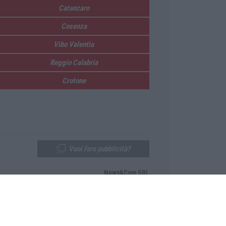
Catanzaro
Cosenza
Vibo Valentia
Reggio Calabria
Crotone
Vuoi fare pubblicità?
News&Com SRL
Telefono:
0968-53665
Email:
newsandcom@gmail.com