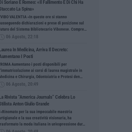
Di Soriano E Romeo: «Il Fallimento È Di Chi Ha
Staccato La Spina»
“VIBO VALENTIA «In queste ore si stanno
susseguendo dichiarazioni e prese di posizione sul
futuro del Sistema Bibliotecario Vibonese. Compre…
06 Agosto, 22:18
Laurea In Medicina, Arriva Il Decreto:
Aumentano I Posti
“ROMA Aumentano i posti disponibili per
l’immatricolazione ai corsi di laurea magistrale in
Medicina e Chirurgia, Odontoiatria e Protesi den…
06 Agosto, 20:49
La Rivista “America Journals” Celebra Lo
Stilista Anton Giulio Grande
“«Rinomato per la sua impeccabile maestria
artigianale e la sua creatività visionaria, ha
trasformato la moda italiana in un’espressione dur…
06 Agosto, 20:48