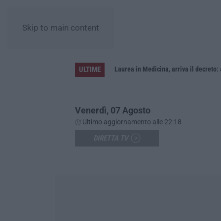
Skip to main content
ULTIME
Sistema bibliotecario vibonese, la dura replica di Soriano e Romeo: «Il fallimento è di chi ha staccato la spina»
Laurea in Medicina, arriva il decreto:
Venerdì, 07 Agosto
Ultimo aggiornamento alle 22:18
DIRETTA TV