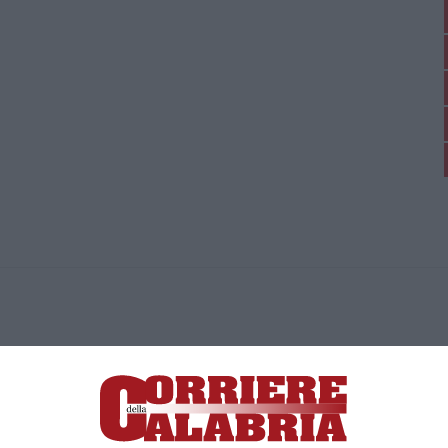
ica di News&Com S.r.l ©2012-
-2026. Tutti i diritti riservati.
ia, Lamezia Terme (CZ)
irettore responsabile Paola Militano |
Privacy