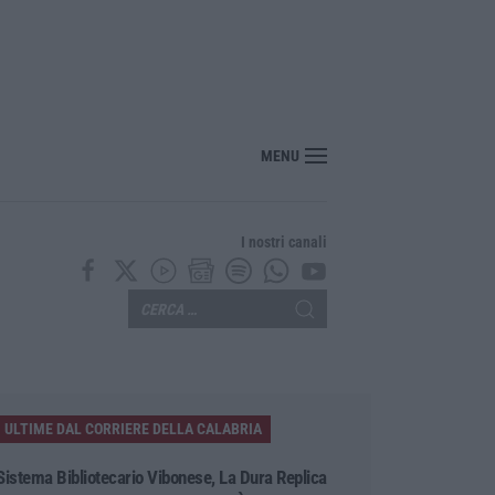
“America Journals” celebra lo stilista Anton Giulio Grande
MENU
I nostri canali
ULTIME DAL CORRIERE DELLA CALABRIA
Sistema Bibliotecario Vibonese, La Dura Replica