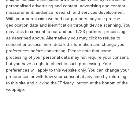
“ROMA Il cavallo deve essere riconosciuto pienamente come parte
personalised advertising and content, advertising and content
integrante dell’agricoltura e non considerato un animale marginale
measurement, audience research and services development.
rispetto…
With your permission we and our partners may use precise
07 Agosto, 10:25
geolocation data and identification through device scanning. You
may click to consent to our and our 1733 partners’ processing
Fugge All’alt E Si Getta In Mare, Arrestato Dopo Un Inseguimento
as described above. Alternatively you may click to refuse to
Dai Carabinieri Saliti Su Una Barca Privata
consent or access more detailed information and change your
preferences before consenting.
Please note that some
“COSENZA Ha tentato di sfuggire a un controllo dei carabinieri forzando
processing of your personal data may not require your consent,
un posto di blocco, per poi abbandonare l’auto e gettarsi in mare. U…
but you have a right to object to such processing. Your
07 Agosto, 10:17
preferences will apply to this website only. You can change your
preferences or withdraw your consent at any time by returning
Il 15 Agosto Sciopero Del Commercio E Della Distribuzione
to this site and clicking the "Privacy" button at the bottom of the
Organizzata In Calabria
webpage.
“CATANZARO Filcams Cgil, Fisascat Cisl e Uiltucs
Uil Calabria proclamano lo sciopero per l’intero turno di lavoro del 15
agosto 2026. La dec…
07 Agosto, 10:06
Estate, Secondo Weekend Da Bollino “nero” – VIDEO