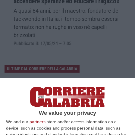
accendere speranze ed educare i ragazzi»
A quasi 84 anni, per il maestro, fondatore del
taekwondo in Italia, il tempo sembra essersi
fermato: non ha rughe in viso né capelli
brizzolati
Pubblicato il: 17/05/24 – 7:05
ULTIME DAL CORRIERE DELLA CALABRIA
Cedir, Rende E San Giovanni In Fiore, Scirocco E La «struttura
Nostra» Degli Appalti Tra Sicilia E Calabria
“LAMEZIA TERME Un centro operativo a Messina, ma uomini, mezzi e
imprese da muovere anche sull’altra sponda dello Stretto. Dai lavori per
l’…
We value your privacy
07 Agosto, 11:03
We and our
partners
store and/or access information on a
device, such as cookies and process personal data, such as
«Il Cavallo Sia Risorsa Agricola A Tutti Gli Effetti»
unique identifiers and standard information sent by a device for