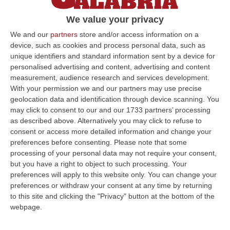
REGGIO CALABRIA Beni per un milione e 500
We value your privacy
mila euro sono stati confiscati dalla polizia di
We and our
partners
store and/or access information on a
Stato di Reggio Calabria all’imprenditore
device, such as cookies and process personal data, such as
Matteo Gram…
unique identifiers and standard information sent by a device for
personalised advertising and content, advertising and content
Pubblicato il: 16/10/14 – 8:38
measurement, audience research and services development.
With your permission we and our partners may use precise
geolocation data and identification through device scanning. You
may click to consent to our and our 1733 partners’ processing
ULTIME DAL CORRIERE DELLA CALABRIA
as described above. Alternatively you may click to refuse to
consent or access more detailed information and change your
All’asta Il Pallone Della “mano Di Dio” Di Maradona
preferences before consenting.
Please note that some
“ROMA Il pallone con cui Diego Maradona segnò durante la storica
processing of your personal data may not require your consent,
vittoria dell’Argentina sull’Inghilterra ai Mondiali del 1986 potrebbe
but you have a right to object to such processing. Your
esse…
preferences will apply to this website only. You can change your
08 Agosto, 23:28
preferences or withdraw your consent at any time by returning
to this site and clicking the "Privacy" button at the bottom of the
Milano, Vannacci Candida Il Generale Burgio
webpage.
“ROMA “La sfida delle grandi città correremo in tutte le grandi città
Milano, Bologna, Roma e Napoli. Ci presenteremo come Futuro