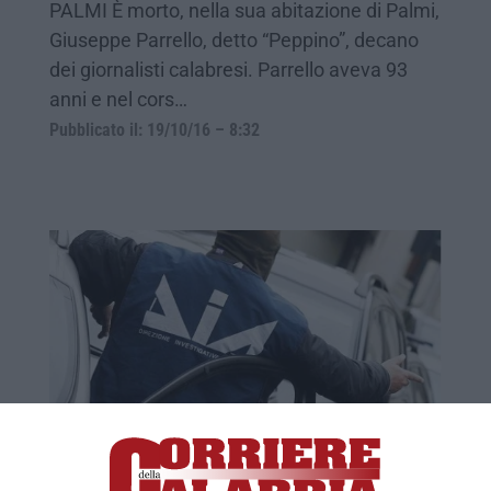
PALMI È morto, nella sua abitazione di Palmi,
Giuseppe Parrello, detto “Peppino”, decano
dei giornalisti calabresi. Parrello aveva 93
anni e nel cors…
Pubblicato il: 19/10/16 – 8:32
Confisca di beni per un imprenditore
reggino