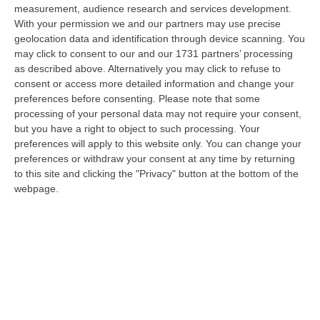
06 Agosto, 13:09
measurement, audience research and services development.
With your permission we and our partners may use precise
Turismo In Calabria, La Crescita Dei Tre Aeroporti Traina Il
geolocation data and identification through device scanning. You
Settore. E Aumentano Gli Stranieri
may click to consent to our and our 1731 partners’ processing
as described above. Alternatively you may click to refuse to
“FALERNA Studiare, calcolare e valutare l’impatto economico delle
consent or access more detailed information and change your
iniziative e degli investimenti in Destination Marketing sull’attrattività…
preferences before consenting.
Please note that some
06 Agosto, 13:01
processing of your personal data may not require your consent,
but you have a right to object to such processing. Your
Sì Della Camera Al Coltivaitalia, Confagricoltura: «Subito Il Voto
preferences will apply to this website only. You can change your
Definitivo In Senato»
preferences or withdraw your consent at any time by returning
“Confagricoltura commenta positivamente l’approvazione alla Camera
to this site and clicking the "Privacy" button at the bottom of the
del disegno di legge Coltivaitalia. «Grazie all’impegno del ministro, Fra…
webpage.
06 Agosto, 12:49
Cosenza, Incassa Oltre 245mila Euro Dalla Pensione Del Padre
Deceduto
“CASTROVILLARI Ha continuato a percepire per sette anni la pensione di
anzianità del padre deceduto nel 2019, usufruendone mensilmente e sot…
06 Agosto, 12:13