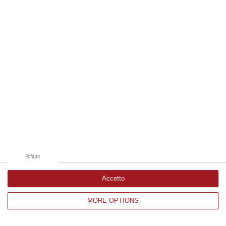
Edizioni provinciali
Catanzaro
Cosenza
Vibo Valentia
Reggio Calabria
Crotone
Rifiuto
Accetto
MORE OPTIONS
Corriere delle Calabria è una testata giornalistica di News&Com S.r.l
©2012-
-2026. Tutti i diritti riservati.