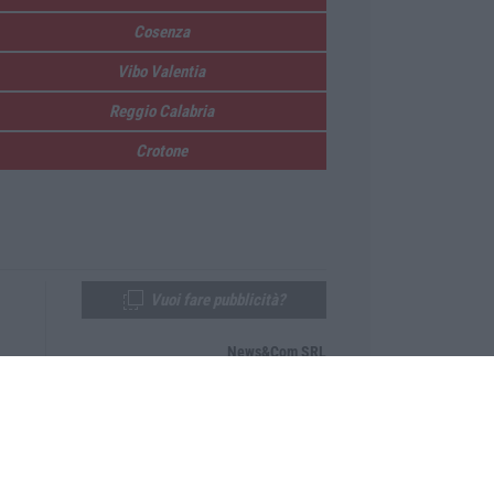
Cosenza
Vibo Valentia
Reggio Calabria
Crotone
Vuoi fare pubblicità?
News&Com SRL
Telefono:
0968-53665
Email:
newsandcom@gmail.com