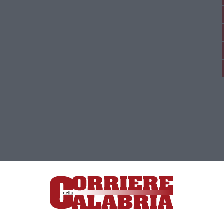
ica di News&Com S.r.l ©2012-
-2026. Tutti i diritti riservati.
ia, Lamezia Terme (CZ)
irettore responsabile Paola Militano |
Privacy