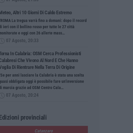
Meteo, Altri 10 Giorni Di Caldo Estremo
“ROMA La tregua varrà fino a domani: dopo il record
di ieri con il bollino rosso per tutte le 27 città
monitorate e oggi con 26 allerte mass…
07 Agosto, 20:33
Torna In Calabria: OSM Cerca Professionisti
Calabresi Che Vivono Al Nord E Che Hanno
Voglia Di Rientrare Nella Terra Di Origine
“Se per anni lasciare la Calabria è stata una scelta
quasi obbligata oggi è possibile fare un’inversione
di marcia grazie ad OSM Centro Cala…
07 Agosto, 20:24
Edizioni provinciali
Catanzaro