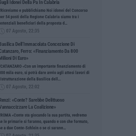
Sugli Idonei Della Pa In Calabria
“Riceviamo e pubblichiamo Noi idonei del Concorso
per 54 posti della Regione Calabria siamo tra i
potenziali beneficiari della proposta d…
07 Agosto, 22:35
Basilica Dell’Immacolata Concezione Di
Catanzaro, Ferro: «finanziamento Da 800
Milioni Di Euro»
“CATANZARO «Con un importante finanziamento di
800 mila euro, si potrà dare avvio agli attesi lavori di
ristrutturazione della Basilica dell…
07 Agosto, 22:02
Renzi: «Conte? Sarebbe Delittuoso
Vannaccizzare La Coalizione»
“ROMA «Conte sta giocando la sua partita, vedremo
se le primarie si faranno, quando e con che formato,
se a due Conte-Schlein o se ci sarann…
07 Agosto, 21:35