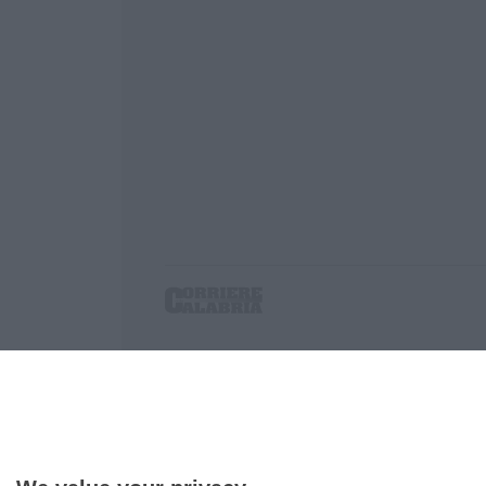
Corriere delle Calabria è una testata giornalist
P.IVA. 03199620794, Via del mare 6/G, S.Eufem
Iscrizione tribunale di Lamezia Terme 5/2011 - D
Effettua una ricerca sul Corriere delle Calabria